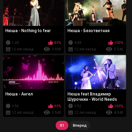
Нюша - Nothing to fear
Нюша - Безответная
1:20
83%
4:08
100%
12 лет назад
3 598
12 лет назад
5 546
Нюша - Ангел
Нюша feat Владимир
Шурочкин - World Needs
Your Love
3:56
93%
3:52
100%
12 лет назад
5 540
12 лет назад
4 048
01
Вперед