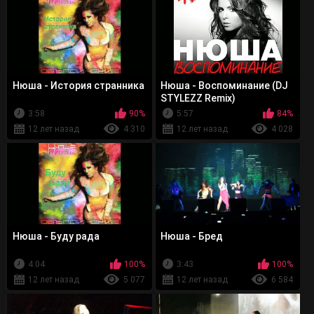
Нюша - История странника
Нюша - Воспоминание (DJ
STYLEZZ Remix)
3:58
90%
5:57
84%
12 лет назад
4 310
12 лет назад
4 028
Нюша - Буду рада
Нюша - Бред
4:04
100%
3:43
100%
12 лет назад
5 077
12 лет назад
6 584