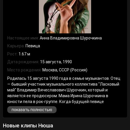
Настоящее имя:
Анна Владимировна Шурочкина
Карьера:
Певица
Рост:
1.67 м
Дата рождения:
15 августа, 1990
Место рождения:
Москва, СССР (Россия)
Родилась 15 августа 1990 года в семье музыкантов. Отец
— бывший участник музыкального коллектива "Ласковый
май" Владимир Вячеславович Шурочкин, который и
является ее продюсером. Мама Ирина Шурочкина в
юности пела в рок-группе. Когда будущей певице
исполнилось два года, ее родители развелись и позже
показать полностью
отец женился на Оксане Шурочкиной. «Все равно у меня
никогда не было ощущения, что папа куда-то ушел. Он
очень много времени проводил со мной, мы немало
Новые клипы Нюша