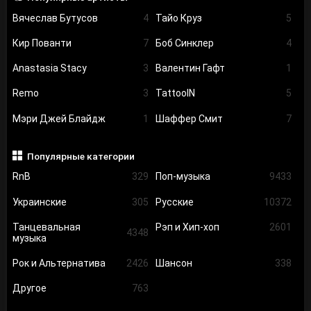
Вячеслав Бутусов
4
Тайо Круз
5
Кир Пованти
7
Боб Синклер
4
Anastasia Stacy
3
Валентин Гафт
1
Remo
3
TattooIN
5
Мэри Джей Блайдж
1
Шаффер Смит
7
Популярные категории
RnB
329
Поп-музыка
9433
Украинские
305
Русские
10372
Танцевальная
Рэп и Хип-хоп
2601
4348
музыка
Рок и Альтернатива
2426
Шансон
338
Другое
763