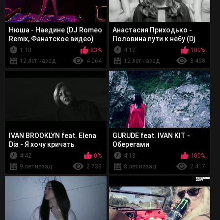
Нюша - Наедине (DJ Romeo
Анастасия Приходько -
Remix, Фанатское видео)
Половина пути к небу (Dj
Jedy Remix)
1:18
83%
4:12
100%
12 лет назад
4 064
12 лет назад
3 498
IVAN BROOKLYN feat. Elena
GURUDE feat. IVAN KIT -
Dia - Я хочу кричать
Оберегами
4:42
0%
4:19
100%
9 лет назад
2 738
8 лет назад
2 417