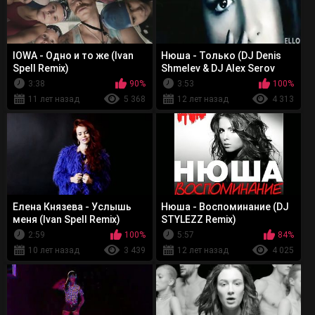
IOWA - Одно и то же (Ivan
Нюша - Только (DJ Denis
Spell Remix)
Shmelev & DJ Alex Serov
Radio Mix)
3:38
90%
3:53
100%
11 лет назад
5 368
12 лет назад
4 313
Елена Князева - Услышь
Нюша - Воспоминание (DJ
меня (Ivan Spell Remix)
STYLEZZ Remix)
2:59
100%
5:57
84%
10 лет назад
3 439
12 лет назад
4 025