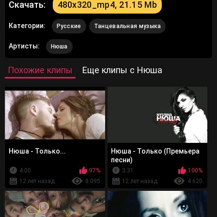
Скачать:
480x320_mp4, 21.15 Mb
Категории:
Русские
Танцевальная музыка
Артисты:
Нюша
Похожие клипы
Еще клипы с Нюша
Нюша - Только...
Нюша - Только (Премьера
песни)
4:00
97%
3:31
100%
12 лет назад
8 095
12 лет назад
4 620