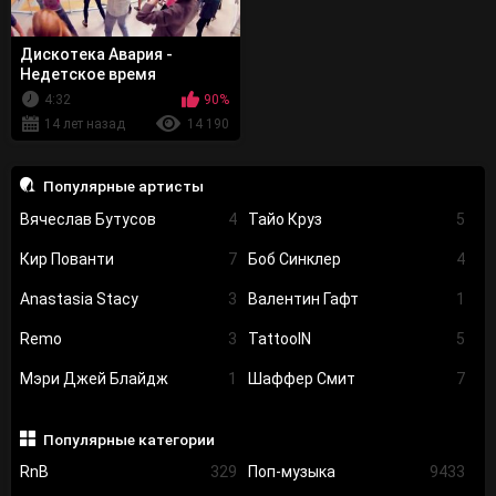
Дискотека Авария -
Недетское время
4:32
90%
14 лет назад
14 190
Популярные артисты
Вячеслав Бутусов
4
Тайо Круз
5
Кир Пованти
7
Боб Синклер
4
Anastasia Stacy
3
Валентин Гафт
1
Remo
3
TattooIN
5
Мэри Джей Блайдж
1
Шаффер Смит
7
Популярные категории
RnB
329
Поп-музыка
9433