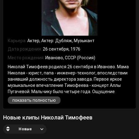
Карьера:
Актер, Актер: Дубляж, Музыкант
Дата рождения:
26 сентября, 1976
Место рождения:
Иваново, СССР (Россия)
Николай Тимофеев родился 26 сентября в Иваново. Мама
Николая - юрист, папа - инженер-технолог, впоследствии
занявший должность директора завода. Первое яркое
музыкальное впечатление Тимофеева - концерт Аллы
Пугачевой. Мальчику было четыре года. Ощущение
радости и чего-то невероятно интересно и яркого после
показать полностью
посещения концерта осталось в его воображении на
долгие годы. Он оказался настолько влюблен в музыку,
что вместе с друзьями начал организовывать первые
Новые клипы Николай Тимофеев
домашние концерты. "Меня будоражили танцевальные
ритмы, мне нравилось и слушать, и петь" - признается
Новые
Николай. В пять лет Тимофеев начал заниматься в