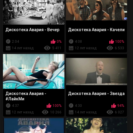
Дискотека Авария - Вечер
Дискотека Авария - Качели
2:04
0%
4:08
100%
14 лет назад
5 411
12 лет назад
6 533
Дискотека Авария -
Дискотека Авария - Звезда
#ЛайкМи
4:37
100%
4:30
94%
12 лет назад
10 266
14 лет назад
6 027