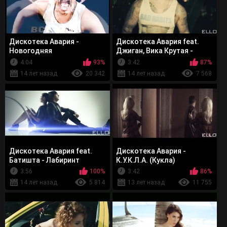
Дискотека Авария -
Дискотека Авария feat.
Новогодняя
Джиган, Вика Крутая -
Карнавал
4:04
93%
3:42
87%
14 лет назад
20 342
14 лет назад
7 568
Дискотека Авария feat.
Дискотека Авария -
Батишта - Лабиринт
К.У.К.Л.А. (Кукла)
3:56
100%
3:42
86%
14 лет назад
5 814
13 лет назад
11 755