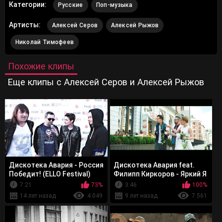
Категории:
Русские
Поп-музыка
Артисты:
Алексей Серов
Алексей Рыжов
Николай Тимофеев
Похожие клипы
Еще клипы с Алексей Серов и Алексей Рыжов
Дискотека Авария - Россия
Дискотека Авария feat.
Победит! (ELLO Festival)
Филипп Киркоров - Яркий Я
7:21
73%
3:46
100%
14 лет назад
4 049
9 лет назад
7 561