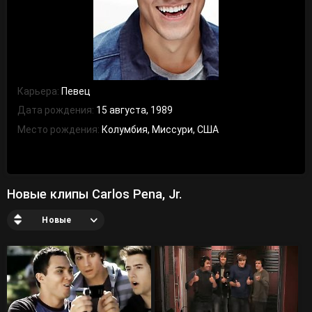
Карьера:
Певец
Дата рождения:
15 августа, 1989
Место рождения:
Колумбия, Миссури, США
Новые клипы Carlos Pena, Jr.
Новые