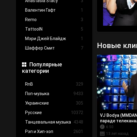
Anastasia Stacy
3
Валентин Гафт
1
Remo
3
TattooIN
5
Мэри Джей Блайдж
1
Новые кли
Шаффер Смит
7
Популярные
категории
RnB
329
Поп-музыка
9433
Украинские
305
Русские
10372
VJ Bodya (MMDANC
параде телекана
Танцевальная музыка
4348
6:50
Рэп и Хип-хоп
2601
13 лет назад