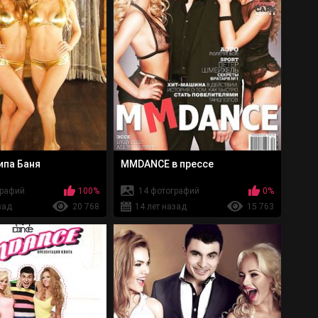
ипа Баня
MMDANCE в прессе
графий
100%
14 фотографий
0%
зад
20 768
14 лет назад
15 763