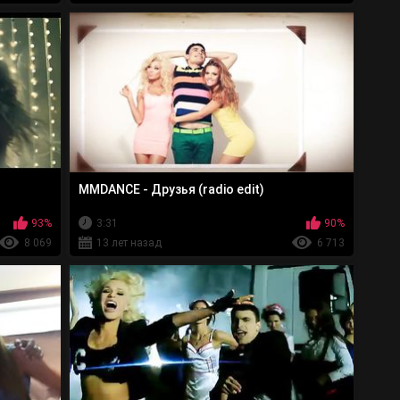
 во всех теле хит парадов Украины ( "Хит-парад FM-TV
, ТОП-11 (Ru-music), ТОП-10 (Star-tv), М20 (телеканал
на дискотеках в России, Египте, Израиле и Турции.
 Маша и Марина, обладающие не только хорошими
 а также настоящий мужчина, покоритель женских
бъединили общие музыкальные вкусы и невероятная
 и Марина Стоян снимают новые клипы (посмотреть все
первый альбом, который, как обещают ребята, займет
ей поп музыки.
MMDANCE - Друзья (radio edit)
egroup
93%
3:31
90%
8 069
13 лет назад
6 713