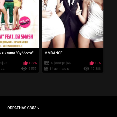
я клипа "Суббота"
MMDANCE
рафии
100%
6 фотографий
80%
зад
6 555
14 лет назад
10 388
ОБРАТНАЯ СВЯЗЬ