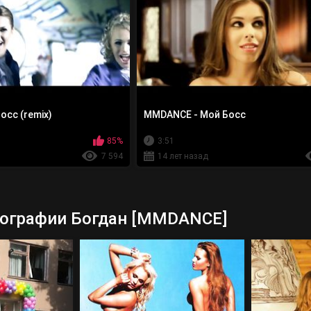
сс (remix)
MMDANCE - Мой Босс
85%
3:51
7 594
14 лет назад
ографии Богдан [MMDANCE]