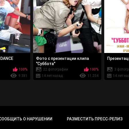
MDANCE
Фото с презентации клипа
Презентаци
"Суббота"
100%
22 фотографии
100%
3 фотог
9 381
14 лет назад
11 254
14 лет на
СООБЩИТЬ О НАРУШЕНИИ
РАЗМЕСТИТЬ ПРЕСС-РЕЛИЗ