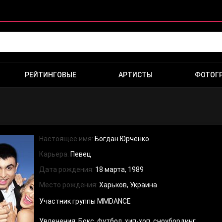
РЕЙТИНГОВЫЕ
АРТИСТЫ
ФОТОГ
Настоящее имя:
Богдан Юрченко
Карьера:
Певец
Дата рождения:
18 марта, 1989
Место рождения:
Харьков, Украина
Участник группы MMDANCE
Увлечения: Бокс, футбол, хип-хоп, сноубординг