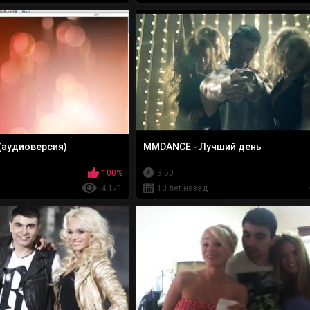
телезрителям песня «Суббота» попала на первое место
Украина" (40 телеканалов), "NaVsi100" (50 телеканалов)
М1)) и пересекла границы Украины. «Суббота» звучала 
В состав группы вошли две очаровательные девушки
вокальными данными, но и сексапильной внешностью,
сердец — Богдан. Ребята абсолютно разные, но их о
внутренняя энергетика.
Сейчас участники трио – Богдан Юрченко, Маша Берг
клипы MMDANCE можно на канале YouTube) и готовят 
достойное место в аудио-коллекции любителей хорош
Официальный сайт: www.mm-dance.ru
(аудиоверсия)
MMDANCE - Лучший день
Канал YouTube: http://www.youtube.com/user/mmdanc
MMDANCE Vkontakte: http://vk.com/mmdancegroup
100%
3:50
4 171
13 лет назад