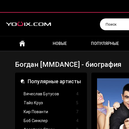
Искать
НОВЫЕ
ПОПУЛЯРНЫЕ
Богдан [MMDANCE] - биография
Популярные артисты
Вячеслав Бутусов
4
Тайо Круз
5
Кир Пованти
7
Боб Синклер
4