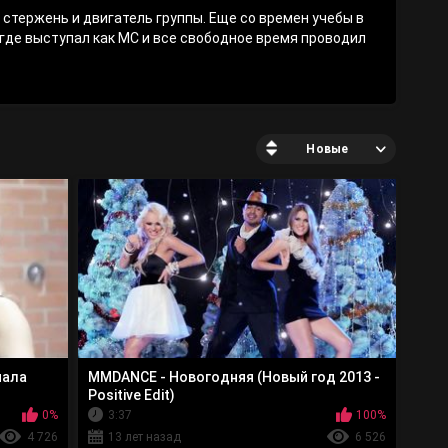
стержень и двигатель группы. Еще со времен учебы в
где выступал как MC и все свободное время проводил
но – совсем не зря! Заинтересовав метров шоу бизнеса
идей, Богдан стал основой группы MMDANCE.
«музыка» и «танцы». Пришлось провести не один
руппы. Девушки, которые хотели попасть в группу,
речной внешностью, а и умеют хорошо петь и
Новые
ом избранницы. Его одинаково привлекают эффектные
о быть очарованным искорками в глазах и
красных девушек!», говорит Богдан. Видимо в нем
 жизни группы и жизни каждого человека. Легкие и
Суббота» Ft DJ SMASH, «Лучший день», «Друзья», «Я
» создают наше настроение на работе с коллегами и на
нала
MMDANCE - Новогодняя (Новый год 2013 -
фиры и танцполы Украины летом 2011 года. Сочетание
Positive Edit)
 текстов никого не оставило равнодушным!
0%
3:37
100%
июль 2011г.), который за несколько недель собрал 1
ерез год после создания группы, благодаря
4 726
13 лет назад
6 526