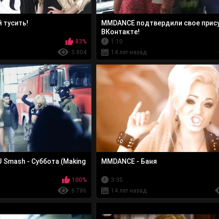
 тусить!
MMDANCE подтвердили свое прис
ВКонтакте!
83%
1:10
5 804
14 лет назад
 Smash - Суббота (Making
MMDANCE - Баня
100%
3:35
6 786
14 лет назад