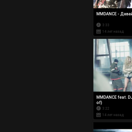
MMDANCE - Давай
3:33
14 лет назад
MMDANCE feat. DJ
of)
3:22
14 лет назад