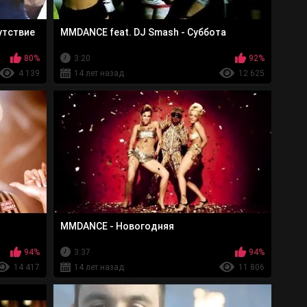
утствие
MMDANCE feat. DJ Smash - Суббота
80%
3:20
92%
4 139
14 лет назад
12 625
MMDANCE - Новогодняя
94%
3:37
94%
14 417
14 лет назад
11 806