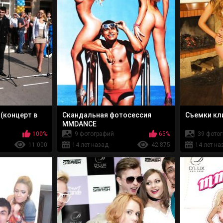
(концерт в
Cкандальная фотосессия
Съемки кл
MMDANCE
100%
9 фотографий
65%
39 фото
11 000
14 лет назад
42 875
14 лет на