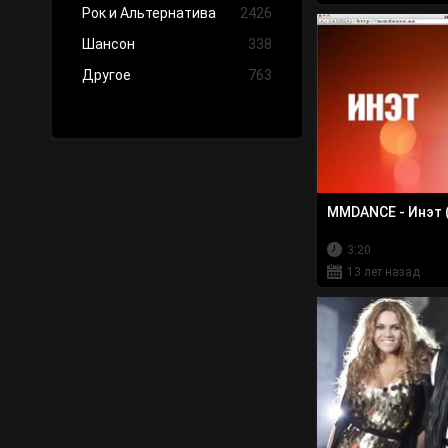
Рок и Альтернатива
2426
Шансон
338
Другое
763
MMDANCE - Инэт 
3:20
13 лет назад