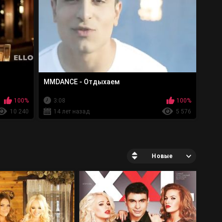
MMDANCE - Отдыхаем
100%
3:08
100%
10 240
14 лет назад
5 576
Новые