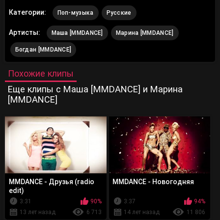
Категории:
Поп-музыка
Русские
Артисты:
Маша [MMDANCE]
Марина [MMDANCE]
Богдан [MMDANCE]
Похожие клипы
Еще клипы с Маша [MMDANCE] и Марина
[MMDANCE]
MMDANCE - Друзья (radio
MMDANCE - Новогодняя
edit)
3:31
90%
3:37
94%
13 лет назад
6 713
14 лет назад
11 806