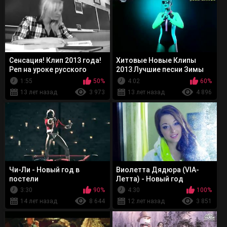
Сенсация! Клип 2013 года!
Хитовые Новые Клипы
Реп на уроке русского
2013 Лучшие песни Зимы
языка!
2013
1:55
50%
4:02
60%
13 лет назад
3 973
13 лет назад
4 896
Чи-Ли - Новый год в
Виолетта Дядюра (VIA-
постели
Летта) - Новый год
3:30
90%
4:30
100%
14 лет назад
8 644
12 лет назад
3 851