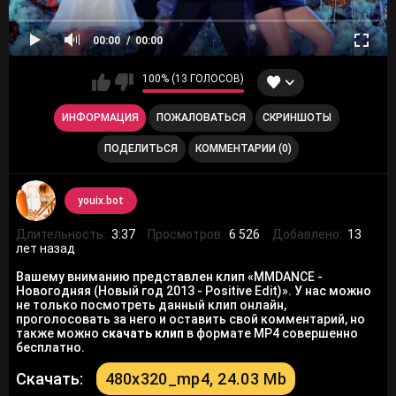
00:00
00:00
100% (13 ГОЛОСОВ)
ИНФОРМАЦИЯ
ПОЖАЛОВАТЬСЯ
СКРИНШОТЫ
ПОДЕЛИТЬСЯ
КОММЕНТАРИИ (0)
youix.bot
Длительность:
3:37
Просмотров:
6 526
Добавлено:
13
лет назад
Вашему вниманию представлен клип «MMDANCE -
Новогодняя (Новый год 2013 - Positive Edit)». У нас можно
не только посмотреть данный клип онлайн,
проголосовать за него и оставить свой комментарий, но
также можно
скачать клип
в формате MP4 совершенно
бесплатно.
Скачать:
480x320_mp4, 24.03 Mb