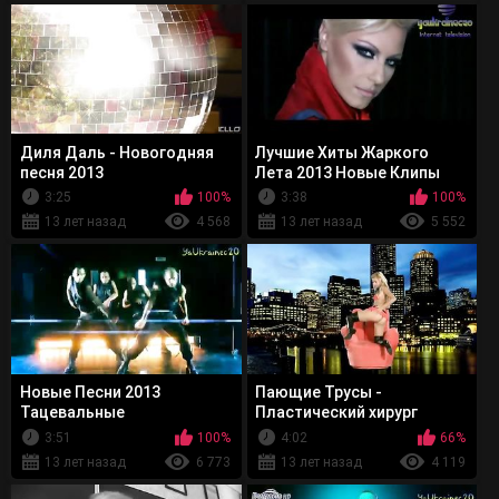
Диля Даль - Новогодняя
Лучшие Хиты Жаркого
песня 2013
Лета 2013 Новые Клипы
2013
3:25
100%
3:38
100%
13 лет назад
4 568
13 лет назад
5 552
Новые Песни 2013
Пающие Трусы -
Тацевальные
Пластический хирург
Музыкальные Видеоклипы
(версия 2013 года )
3:51
100%
4:02
66%
2013
13 лет назад
6 773
13 лет назад
4 119