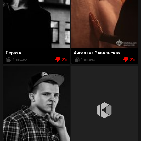
Cepasa
Ангелина Завальская
1 видео
0%
1 видео
0%