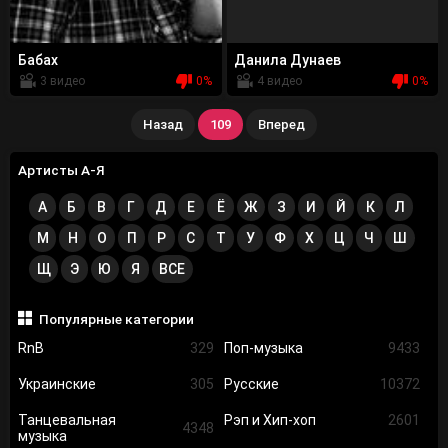
Бабах
Данила Дунаев
3 видео
0%
4 видео
0%
Назад
109
Вперед
Артисты А-Я
А
Б
В
Г
Д
Е
Ё
Ж
З
И
Й
К
Л
М
Н
О
П
Р
С
Т
У
Ф
Х
Ц
Ч
Ш
Щ
Э
Ю
Я
ВСЕ
Популярные категории
RnB
329
Поп-музыка
9433
Украинские
305
Русские
10372
Танцевальная
Рэп и Хип-хоп
2601
4348
музыка