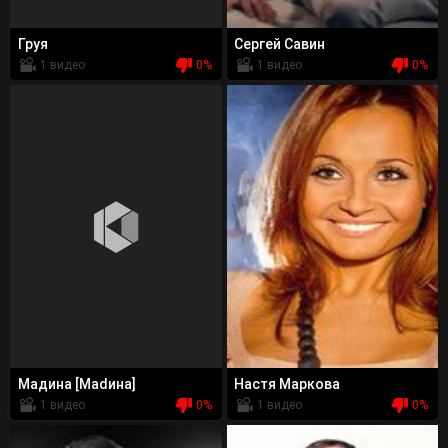
Груя
Сергей Савин
1 видео
0%
1 видео
0%
Мадина [Маdина]
Настя Маркова
1 видео
0%
1 видео
0%