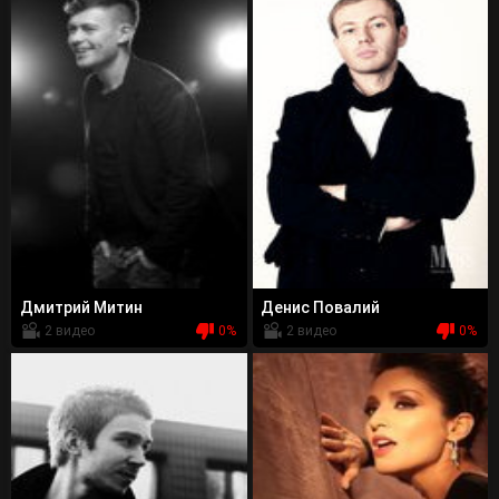
Дмитрий Митин
Денис Повалий
2 видео
0%
2 видео
0%