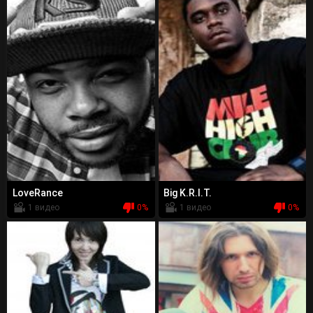
LoveRance
Big K.R.I.T.
1 видео
0%
1 видео
0%