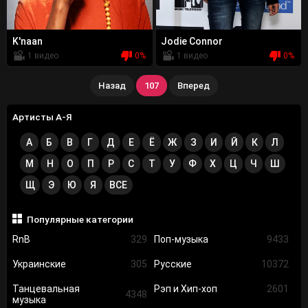
K'naan
Jodie Connor
1 видео
0%
1 видео
0%
Назад
107
Вперед
Артисты А-Я
А
Б
В
Г
Д
Е
Ё
Ж
З
И
Й
К
Л
М
Н
О
П
Р
С
Т
У
Ф
Х
Ц
Ч
Ш
Щ
Э
Ю
Я
ВСЕ
Популярные категории
RnB
329
Поп-музыка
9433
Украинские
305
Русские
10372
Танцевальная
Рэп и Хип-хоп
2601
4348
музыка