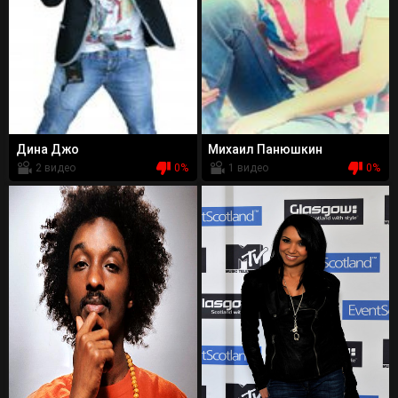
Дина Джо
Михаил Панюшкин
2 видео
0%
1 видео
0%