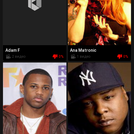
Adam F
Ana Matronic
2 видео
0%
1 видео
0%