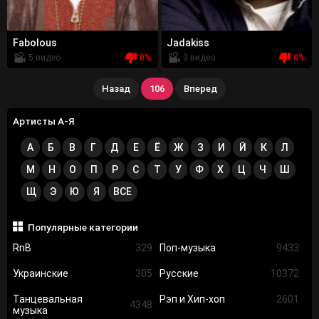
Fabolous
Jadakiss
5 видео
0%
3 видео
0%
Назад
106
Вперед
Артисты А-Я
А
Б
В
Г
Д
Е
Ё
Ж
З
И
Й
К
Л
М
Н
О
П
Р
С
Т
У
Ф
Х
Ц
Ч
Ш
Щ
Э
Ю
Я
ВСЕ
Популярные категории
RnB
329
Поп-музыка
9433
Украинские
305
Русские
10372
Танцевальная
Рэп и Хип-хоп
2601
4348
музыка