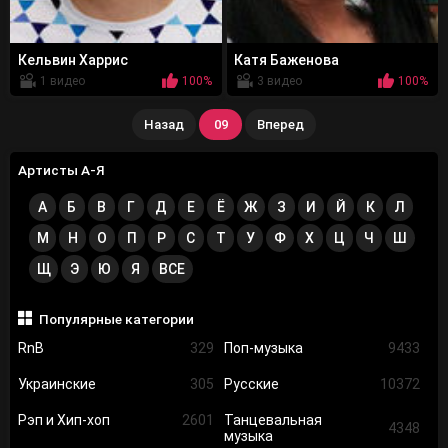
Кельвин Харрис
Катя Баженова
1 видео
100%
3 видео
100%
Назад
09
Вперед
Артисты А-Я
А
Б
В
Г
Д
Е
Ё
Ж
З
И
Й
К
Л
М
Н
О
П
Р
С
Т
У
Ф
Х
Ц
Ч
Ш
Щ
Э
Ю
Я
ВСЕ
Популярные категории
RnB
329
Поп-музыка
9433
Украинские
305
Русские
10372
Рэп и Хип-хоп
2601
Танцевальная
4348
музыка