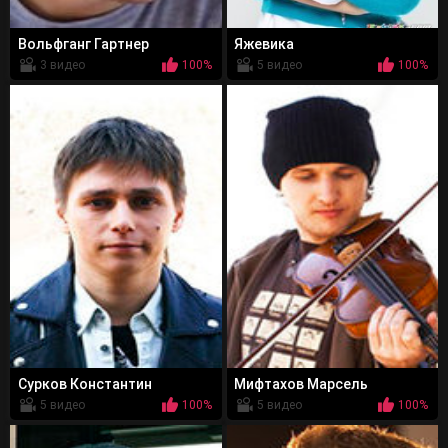
Вольфганг Гартнер
Яжевика
3 видео
100%
5 видео
100%
Сурков Константин
Мифтахов Марсель
5 видео
100%
5 видео
100%