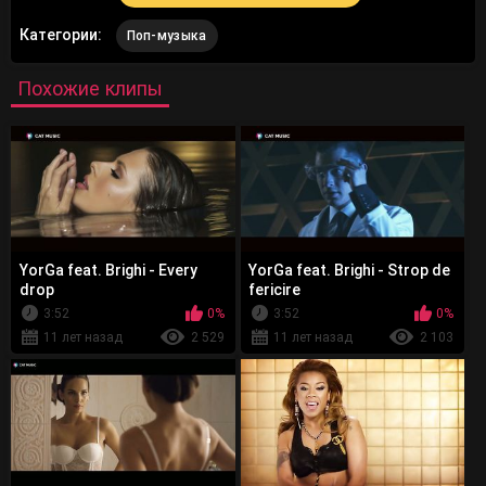
Категории:
Поп-музыка
Похожие клипы
YorGa feat. Brighi - Every
YorGa feat. Brighi - Strop de
drop
fericire
3:52
0%
3:52
0%
11 лет назад
2 529
11 лет назад
2 103