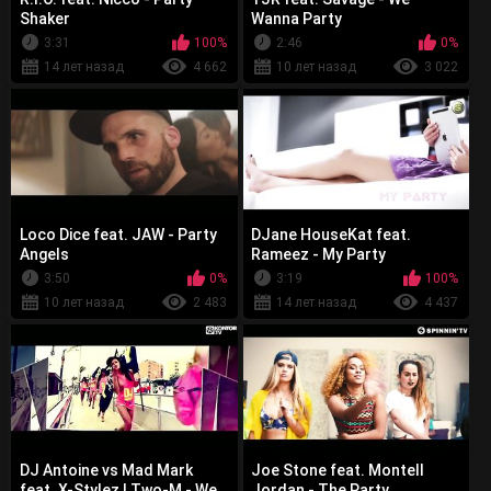
Shaker
Wanna Party
3:31
100%
2:46
0%
14 лет назад
4 662
10 лет назад
3 022
Loco Dice feat. JAW - Party
DJane HouseKat feat.
Angels
Rameez - My Party
3:50
0%
3:19
100%
10 лет назад
2 483
14 лет назад
4 437
DJ Antoine vs Mad Mark
Joe Stone feat. Montell
feat. X-Stylez | Two-M - We
Jordan - The Party