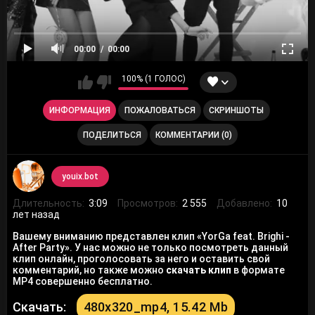
00:00
00:00
100% (1 ГОЛОС)
ИНФОРМАЦИЯ
ПОЖАЛОВАТЬСЯ
СКРИНШОТЫ
ПОДЕЛИТЬСЯ
КОММЕНТАРИИ (0)
youix.bot
Длительность:
3:09
Просмотров:
2 555
Добавлено:
10
лет назад
Вашему вниманию представлен клип «YorGa feat. Brighi -
After Party». У нас можно не только посмотреть данный
клип онлайн, проголосовать за него и оставить свой
комментарий, но также можно
скачать клип
в формате
MP4 совершенно бесплатно.
Скачать:
480x320_mp4, 15.42 Mb