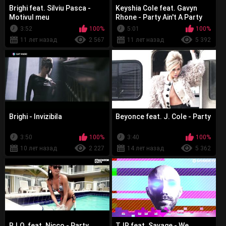
Brighi feat. Silviu Pasca -
Keyshia Cole feat. Gavyn
Motivul meu
Rhone - Party Ain't A Party
3:52
100%
5:01
100%
11 лет назад
2 567
11 лет назад
5 392
Brighi - Invizibila
Beyonce feat. J. Cole - Party
3:50
100%
3:40
100%
10 лет назад
2 227
14 лет назад
5 362
R.I.O. feat. Nicco - Party
TJR feat. Savage - We