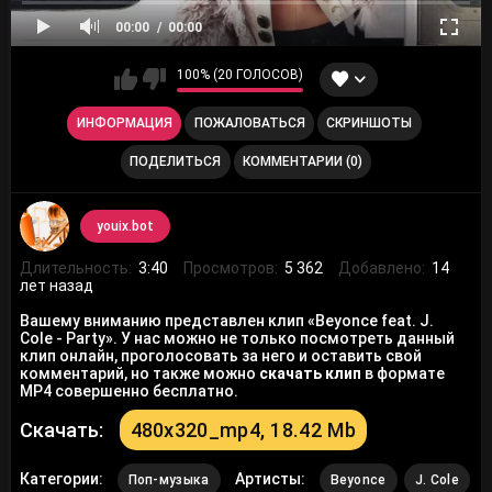
00:00
00:00
100% (20 ГОЛОСОВ)
ИНФОРМАЦИЯ
ПОЖАЛОВАТЬСЯ
СКРИНШОТЫ
ПОДЕЛИТЬСЯ
КОММЕНТАРИИ (0)
youix.bot
Длительность:
3:40
Просмотров:
5 362
Добавлено:
14
лет назад
Вашему вниманию представлен клип «Beyonce feat. J.
Cole - Party». У нас можно не только посмотреть данный
клип онлайн, проголосовать за него и оставить свой
комментарий, но также можно
скачать клип
в формате
MP4 совершенно бесплатно.
Скачать:
480x320_mp4, 18.42 Mb
Категории:
Артисты:
Поп-музыка
Beyonce
J. Cole