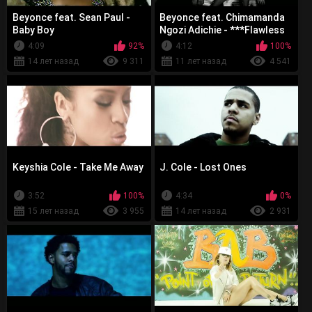
Beyonce feat. Sean Paul -
Beyonce feat. Chimamanda
Baby Boy
Ngozi Adichie - ***Flawless
4:09
92%
4:12
100%
14 лет назад
9 311
11 лет назад
4 541
Keyshia Cole - Take Me Away
J. Cole - Lost Ones
3:52
100%
4:34
0%
15 лет назад
3 955
14 лет назад
2 931