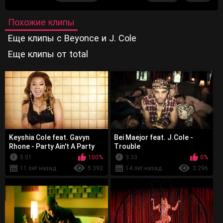
Похожие клипы
Еще клипы с Beyonce и J. Cole
Еще клипы от total
Keyshia Cole feat. Gavyn
Bei Maejor feat. J.Cole -
Rhone - Party Ain't A Party
Trouble
5:01
100%
3:33
0%
11 лет назад
5 392
14 лет назад
3 296