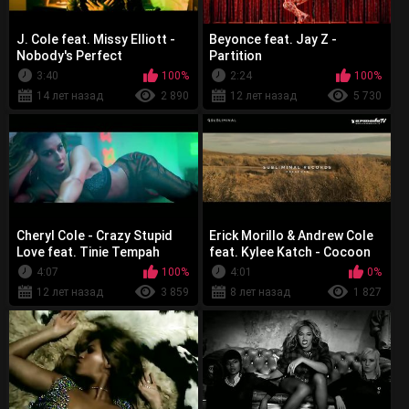
J. Cole feat. Missy Elliott -
Beyonce feat. Jay Z -
Nobody's Perfect
Partition
3:40
100%
2:24
100%
14 лет назад
2 890
12 лет назад
5 730
Cheryl Cole - Crazy Stupid
Erick Morillo & Andrew Cole
Love feat. Tinie Tempah
feat. Kylee Katch - Cocoon
4:07
100%
4:01
0%
12 лет назад
3 859
8 лет назад
1 827