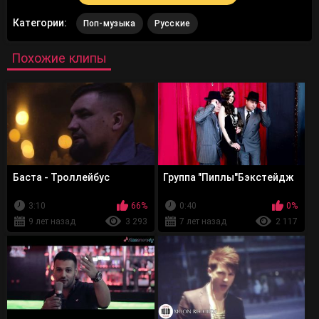
Категории:
Поп-музыка
Русские
Похожие клипы
Баста - Троллейбус
Группа "Пиплы"Бэкстейдж
3:10
66%
0:40
0%
9 лет назад
3 293
7 лет назад
2 117