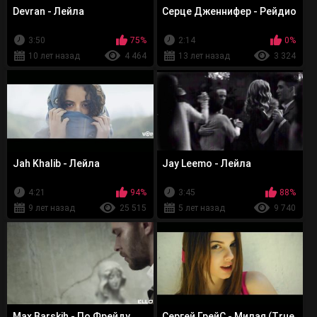
Devran - Лейла
Серце Дженнифер - Рейдио
3:50
75%
2:14
0%
10 лет назад
4 464
13 лет назад
3 324
Jah Khalib - Лейла
Jay Leemo - Лейла
4:21
94%
3:45
88%
9 лет назад
25 515
5 лет назад
9 740
Max Barskih - По Фрейду
Сергей ГрейС - Милая (True