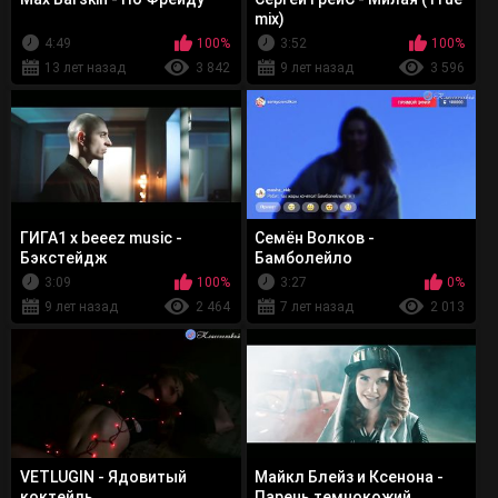
mix)
4:49
100%
3:52
100%
13 лет назад
3 842
9 лет назад
3 596
ГИГА1 х beeez music -
Семён Волков -
Бэкстейдж
Бамболейло
3:09
100%
3:27
0%
9 лет назад
2 464
7 лет назад
2 013
VETLUGIN - Ядовитый
Майкл Блейз и Ксенона -
коктейль
Парень темнокожий