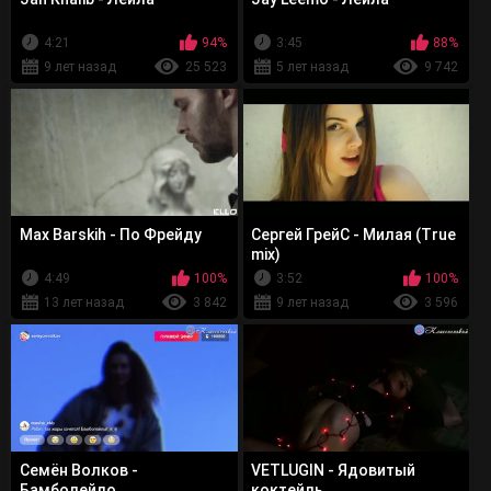
4:21
94%
3:45
88%
9 лет назад
25 523
5 лет назад
9 742
Max Barskih - По Фрейду
Сергей ГрейС - Милая (True
mix)
4:49
100%
3:52
100%
13 лет назад
3 842
9 лет назад
3 596
Семён Волков -
VETLUGIN - Ядовитый
Бамболейло
коктейль