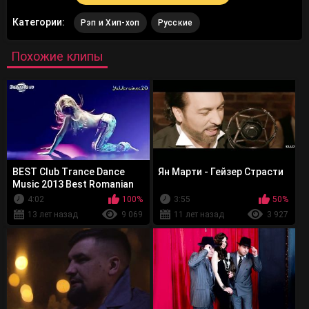
Категории:
Рэп и Хип-хоп
Русские
Похожие клипы
BEST Club Trance Dance
Ян Марти - Гейзер Страсти
Music 2013 Best Romanian
Music 2013
4:02
100%
3:55
50%
13 лет назад
9 069
11 лет назад
3 927