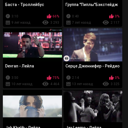
Баста - Троллейбус
Группа "Пиплы"Бэкстейдж
3:10
66%
0:40
0%
9 лет назад
3 293
7 лет назад
2 117
Devran - Лейла
Серце Дженнифер - Рейдио
3:50
75%
2:14
0%
10 лет назад
4 464
13 лет назад
3 325
Jah Khalib - Лейла
Jay Leemo - Лейла