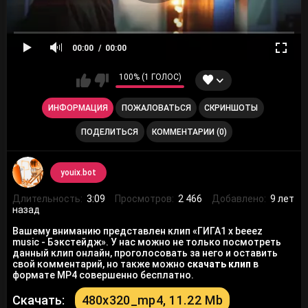
00:00
00:00
100% (1 ГОЛОС)
ИНФОРМАЦИЯ
ПОЖАЛОВАТЬСЯ
СКРИНШОТЫ
ПОДЕЛИТЬСЯ
КОММЕНТАРИИ (0)
youix.bot
Длительность:
3:09
Просмотров:
2 466
Добавлено:
9 лет
назад
Вашему вниманию представлен клип «ГИГА1 х beeez
music - Бэкстейдж». У нас можно не только посмотреть
данный клип онлайн, проголосовать за него и оставить
свой комментарий, но также можно
скачать клип
в
формате MP4 совершенно бесплатно.
Скачать:
480x320_mp4, 11.22 Mb