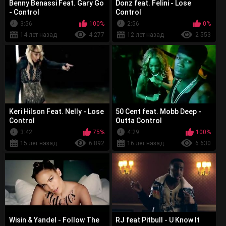
Benny Benassi Feat. Gary Go
Donz feat. Felini - Lose
- Control
Control
3:56
100%
2:56
0%
14 лет назад
4 277
12 лет назад
2 553
Keri Hilson Feat. Nelly - Lose
50 Cent feat. Mobb Deep -
Control
Outta Control
3:42
75%
4:29
100%
15 лет назад
6 892
16 лет назад
6 630
Wisin & Yandel - Follow The
RJ feat Pitbull - U Know It