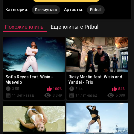
Категории:
Артисты:
Поп-музыка
Pitbull
Похожие клипы
Еще клипы с Pitbull
Sofia Reyes feat. Wisin -
Ricky Martin feat. Wisin and
Muevelo
Yandel - Frio
3:55
100%
3:44
84%
11 лет назад
3 349
14 лет назад
5 080