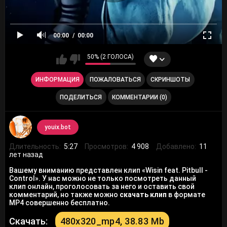
00:00
00:00
50% (2 ГОЛОСА)
ИНФОРМАЦИЯ
ПОЖАЛОВАТЬСЯ
СКРИНШОТЫ
ПОДЕЛИТЬСЯ
КОММЕНТАРИИ (0)
youix.bot
Длительность:
5:27
Просмотров:
4 908
Добавлено:
11
лет назад
Вашему вниманию представлен клип «Wisin feat. Pitbull -
Control». У нас можно не только посмотреть данный
клип онлайн, проголосовать за него и оставить свой
комментарий, но также можно
скачать клип
в формате
MP4 совершенно бесплатно.
Скачать:
480x320_mp4, 38.83 Mb