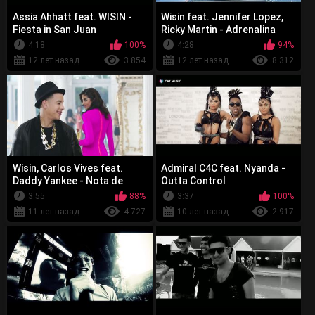
Assia Ahhatt feat. WISIN -
Wisin feat. Jennifer Lopez,
Fiesta in San Juan
Ricky Martin - Adrenalina
4:18
100%
4:28
94%
12 лет назад
3 854
12 лет назад
8 312
Wisin, Carlos Vives feat.
Admiral C4C feat. Nyanda -
Daddy Yankee - Nota de
Outta Control
Amor
3:55
88%
3:37
100%
11 лет назад
4 727
10 лет назад
2 917