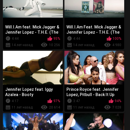
Will.I.Am feat. Mick Jagger &
Will.I.Am Feat. Mick Jagger &
Jennifer Lopez - T.H.E. (The
Jennifer Lopez - T.H.E. (The
Hardest Ever)
Hardest Ever)
4:44
95%
4:44
100%
14 лет назад
10 256
14 лет назад
4 980
Jennifer Lopez feat. Iggy
Prince Royce feat. Jennifer
Azalea - Booty
Lopez, Pitbull - Back It Up
4:17
97%
3:47
94%
11 лет назад
20 614
11 лет назад
7 028