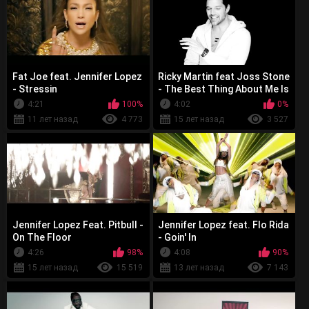
Fat Joe feat. Jennifer Lopez
Ricky Martin feat Joss Stone
- Stressin
- The Best Thing About Me Is
You
4:21
100%
4:02
0%
11 лет назад
4 773
15 лет назад
3 527
Jennifer Lopez Feat. Pitbull -
Jennifer Lopez feat. Flo Rida
On The Floor
- Goin' In
4:26
98%
4:08
90%
15 лет назад
15 519
13 лет назад
7 143