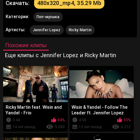
Скачать:
480x320_mp4, 35.29 Mb
Категории:
Поп-музыка
Артисты:
Jennifer Lopez
Ricky Martin
Похожие клипы
Еще клипы с Jennifer Lopez и Ricky Martin
Ricky Martin feat. Wisin and
Wisin & Yandel - Follow The
Yandel - Frio
Leader ft. Jennifer Lopez
3:44
84%
4:58
93%
14 лет назад
5 080
13 лет назад
6 272