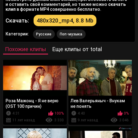
и оставить свой комментарий, но также можно
скачать
клип
в формате MP4 совершенно бесплатно.
Скачать:
480x320_mp4, 8.8 Mb
Категории:
Русские
Поп-музыка
Похожие клипы
Еще клипы от total
Роза Мажонц - Я не верю
Лев Валерьяныч - Внукам
(OST 100 причин)
не понять
4:31
100%
4:40
0%
11 лет назад
3 330
9 лет назад
3 046