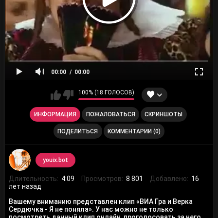
00:00
00:00
100% (18 ГОЛОСОВ)
ИНФОРМАЦИЯ
ПОЖАЛОВАТЬСЯ
СКРИНШОТЫ
ПОДЕЛИТЬСЯ
КОММЕНТАРИИ (0)
youix.bot
Длительность:
4:09
Просмотров:
8 801
Добавлено:
16
лет назад
Вашему вниманию представлен клип «ВИА Гра и Верка
Сердючка - Я не поняла». У нас можно не только
посмотреть данный клип онлайн, проголосовать за него