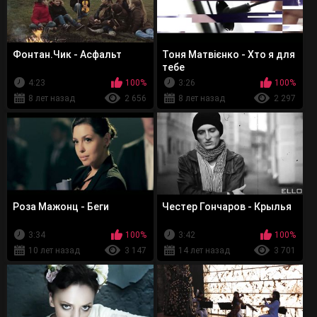
Фонтан.Чик - Асфальт
Тоня Матвієнко - Хто я для
тебе
4:23
100%
3:26
100%
8 лет назад
2 656
8 лет назад
2 297
Роза Мажонц - Беги
Честер Гончаров - Крылья
3:34
100%
3:42
100%
10 лет назад
3 147
14 лет назад
3 701