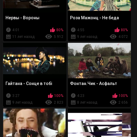
Нервы - Вороны
Роза Мажонц - Не беда
4:01
80%
4:55
80%
11 лет назад
5 912
9 лет назад
4 072
Гайтана - Сонце в тобі
Фонтан.Чик - Асфальт
3:27
100%
4:23
100%
9 лет назад
2 823
8 лет назад
2 656