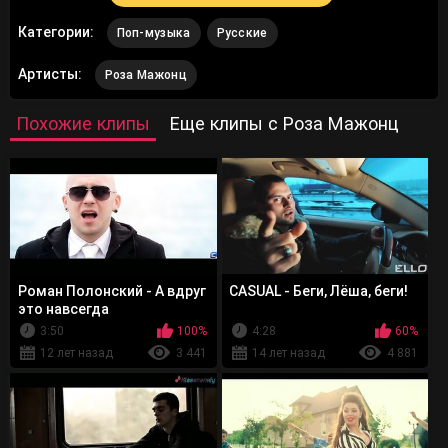
Категории:
Поп-музыка
Русские
Артисты:
Роза Мажонц
Похожие клипы
Еще клипы с Роза Мажонц
Роман Полонский - А вдруг
CASUAL - Беги, Лёша, беги!
это навсегда
3:50
100%
4:28
60%
12 лет назад
3 441
14 лет назад
4 881