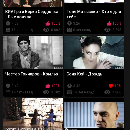
ВИА Гра и Верка Сердючка
Тоня Матвієнко - Хто я для
- Я не поняла
тебе
4:09
100%
3:26
100%
16 лет назад
8 802
8 лет назад
2 298
Честер Гончаров - Крылья
Соня Кей - Дождь
3:42
100%
3:42
10%
14 лет назад
3 702
14 лет назад
4 266