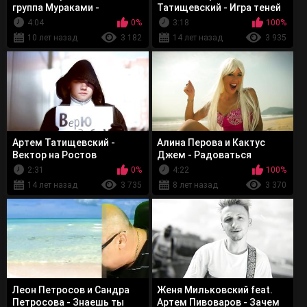
группа Мураками -
Татищевский - Игра теней
Пальцем в небо
4:04
0%
3:18
100%
10 лет назад
3 182
14 лет назад
3 935
Артем Татищевский -
Алина Перова и Кактус
Вектор на Ростов
Джем - Радоваться
вместе
2:31
0%
4:22
100%
14 лет назад
3 735
8 лет назад
3 370
Леон Петросов и Сандра
Женя Мильковский feat.
Петросова - Знаешь ты
Артем Пивоваров - Зачем