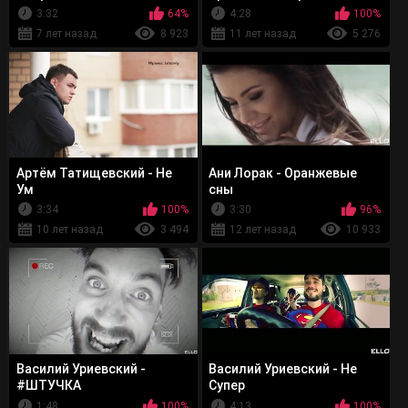
3:32
64%
4:28
100%
7 лет назад
8 923
11 лет назад
5 276
Артём Татищевский - Не
Ани Лорак - Оранжевые
Ум
сны
3:34
100%
3:30
96%
10 лет назад
3 494
12 лет назад
10 933
Василий Уриевский -
Василий Уриевский - Не
#ШТУЧКА
Супер
1:48
100%
4:13
100%