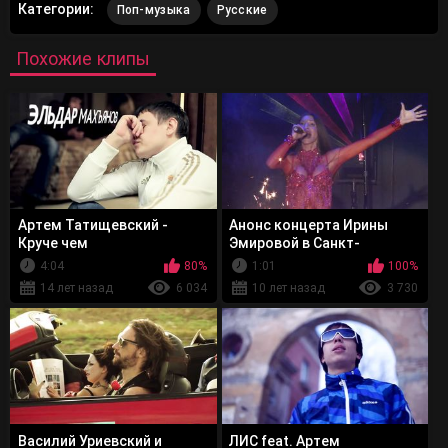
Категории:
Поп-музыка
Русские
Похожие клипы
Артем Татищевский -
Анонс концерта Ирины
Круче чем
Эмировой в Санкт-
Петербурге. 27 февраля,
4:04
80%
1:01
100%
клуб А2.
14 лет назад
6 034
10 лет назад
3 730
Василий Уриевский и
ЛИС feat. Артем