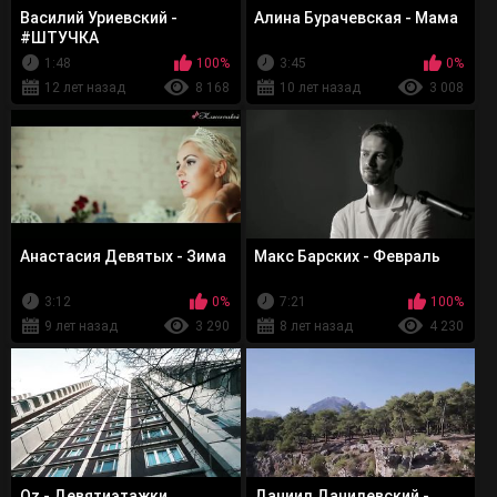
Василий Уриевский -
Алина Бурачевская - Мама
#ШТУЧКА
1:48
100%
3:45
0%
12 лет назад
8 168
10 лет назад
3 008
Анастасия Девятых - Зима
Макс Барских - Февраль
3:12
0%
7:21
100%
9 лет назад
3 290
8 лет назад
4 230
Oz - Девятиэтажки
Даниил Данилевский -