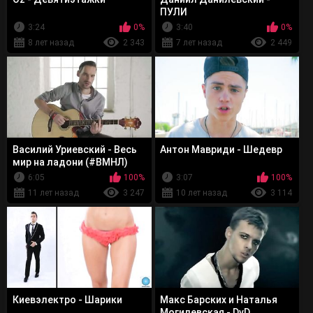
ПУЛИ
3:24
0%
3:40
0%
8 лет назад
2 343
7 лет назад
2 449
Василий Уриевский - Весь
Антон Мавриди - Шедевр
мир на ладони (#ВМНЛ)
6:05
100%
3:07
100%
11 лет назад
3 247
10 лет назад
3 114
Киевэлектро - Шарики
Макс Барских и Наталья
Могилевская - DvD