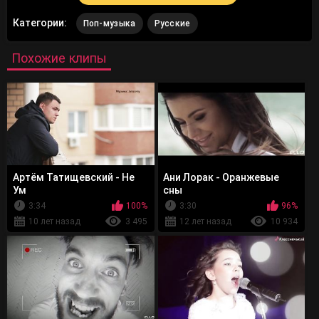
Категории:
Поп-музыка
Русские
Похожие клипы
Артём Татищевский - Не
Ани Лорак - Оранжевые
Ум
сны
3:34
100%
3:30
96%
10 лет назад
3 495
12 лет назад
10 934