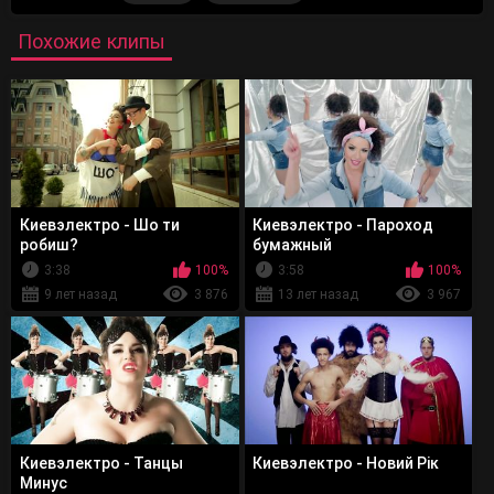
Похожие клипы
Киевэлектро - Шо ти
Киевэлектро - Пароход
робиш?
бумажный
3:38
100%
3:58
100%
9 лет назад
3 876
13 лет назад
3 967
Киевэлектро - Танцы
Киевэлектро - Новий Рік
Минус