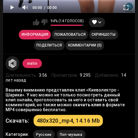
00:00
00:00
94% (14 ГОЛОСОВ)
ИНФОРМАЦИЯ
ПОЖАЛОВАТЬСЯ
СКРИНШОТЫ
ПОДЕЛИТЬСЯ
КОММЕНТАРИИ (0)
xratio
Длительность:
3:56
Просмотров:
9 295
Добавлено:
14
лет назад
Вашему вниманию представлен клип «Киевэлектро -
Шарики». У нас можно не только посмотреть данный
клип онлайн, проголосовать за него и оставить свой
комментарий, но также можно
скачать клип
в формате
MP4 совершенно бесплатно.
Скачать:
480x320_mp4, 14.16 Mb
Категории:
Русские
Поп-музыка