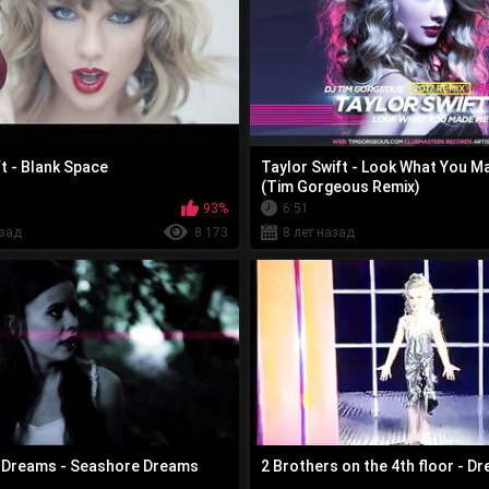
t - Blank Space
Taylor Swift - Look What You 
(Tim Gorgeous Remix)
93%
6:51
азад
8 173
8 лет назад
 Dreams - Seashore Dreams
2 Brothers on the 4th floor - D