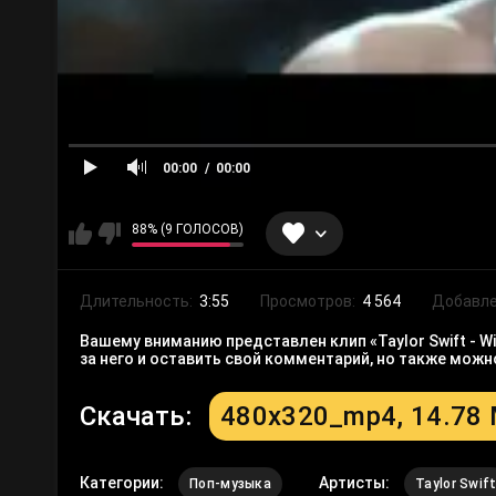
00:00
00:00
88% (9 ГОЛОСОВ)
Длительность:
3:55
Просмотров:
4 564
Добавле
Вашему вниманию представлен клип «Taylor Swift - W
за него и оставить свой комментарий, но также мож
Скачать:
480x320_mp4, 14.78
Категории:
Артисты:
Поп-музыка
Taylor Swif