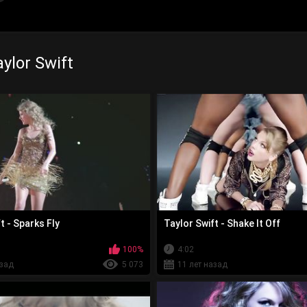
ylor Swift
t - Sparks Fly
Taylor Swift - Shake It Off
100%
4:02
азад
5 073
11 лет назад