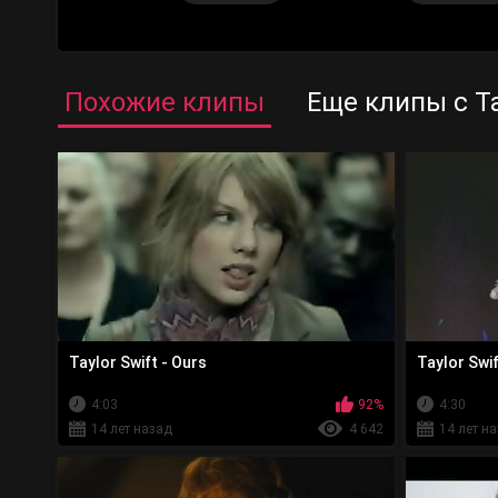
Похожие клипы
Еще клипы с Ta
Taylor Swift - Ours
Taylor Swif
4:03
92%
4:30
14 лет назад
4 642
14 лет н