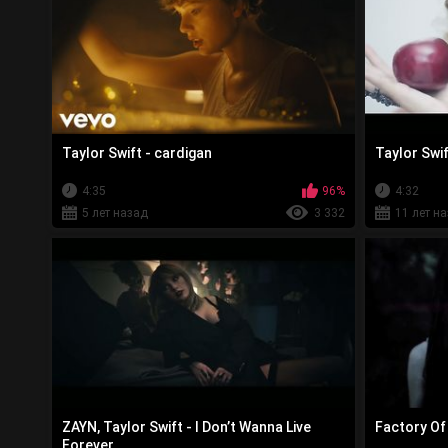
Taylor Swift - cardigan
Taylor Swif
4:35
96%
4:32
5 лет назад
3 332
11 лет н
ZAYN, Taylor Swift - I Don’t Wanna Live
Factory Of
Forever