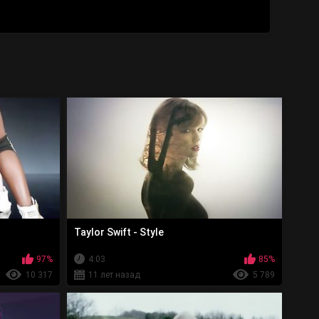
Taylor Swift - Style
97%
4:03
85%
10 317
11 лет назад
5 789