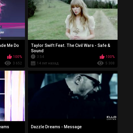
Made Me Do
Taylor Swift Feat. The Civil Wars - Safe &
Sound
100%
3:54
100%
3 652
14 лет назад
5 308
reams
Dazzle Dreams - Message