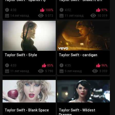
4:30
100%
4:02
97%
14 лет назад
5 073
11 лет назад
10 319
Taylor Swift - Style
Taylor Swift - cardigan
4:03
85%
4:35
96%
11 лет назад
5 790
5 лет назад
3 333
Taylor Swift - Blank Space
Taylor Swift - Wildest
Dreams