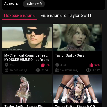
Артисты:
Taylor Swift
Похожие клипы
Еще клипы с Taylor Swift
My Chemical Romance feat.
Taylor Swift - Ours
KYOSUKE HIMURO - safe and
sound
4:43
0%
4:03
92%
16 лет назад
2 743
14 лет назад
4 642
Taylor Swift - Sparks Fly
Taylor Swift - Shake It Off