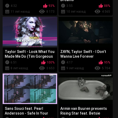
4:32
93%
3:55
88%
11 лет назад
8 173
10 лет назад
4 565
Taylor Swift - Look What You
ZAYN, Taylor Swift - I Don’t
Made Me Do (Tim Gorgeous
Wanna Live Forever
Remix)
6:51
100%
4:17
95%
8 лет назад
3 653
9 лет назад
5 704
Sans Souci feat. Pearl
Armin van Buuren presents
Andersson - Safe In Your
Rising Star feat. Betsie
Arms
Larkin - Safe Inside You