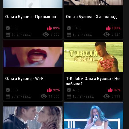
Ольга Бузова - Привыкаю
Ольга Бузова - Хит-парад
3:53
89%
3:48
100%
9 лет назад
7 665
8 лет назад
5 924
Ольга Бузова - Wi-Fi
T-Killah и Ольга Бузова - Не
забывай
3:07
92%
4:05
87%
8 лет назад
11 660
15 лет назад
6 111