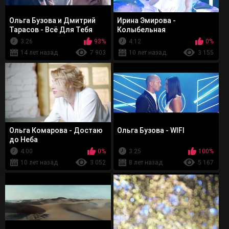
Ольга Бузова и Дмитрий
Ирина Эмирова -
Тарасов - Всё Для Тебя
Колыбельная
3:26
93%
4:12
0%
14 лет назад
7 903
10 лет назад
3 155
Ольга Комарова - Достаю
Ольга Бузова - WIFI
до Неба
4:00
0%
3:25
100%
10 лет назад
3 052
8 лет назад
5 167