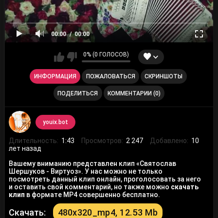
00:00
00:00
0% (0 ГОЛОСОВ)
ИНФОРМАЦИЯ
ПОЖАЛОВАТЬСЯ
СКРИНШОТЫ
ПОДЕЛИТЬСЯ
КОММЕНТАРИИ (0)
youix.bot
Длительность:
1:43
Просмотров:
2 247
Добавлено:
10
лет назад
Вашему вниманию представлен клип «Святослав
Шершуков - Виртуоз». У нас можно не только
посмотреть данный клип онлайн, проголосовать за него
и оставить свой комментарий, но также можно
скачать
клип
в формате MP4 совершенно бесплатно.
Скачать:
480x320_mp4, 12.53 Mb