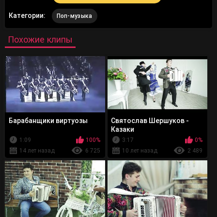
Категории:
Поп-музыка
Похожие клипы
Барабанщики виртуозы
Святослав Шершуков -
Казаки
1:09
100%
3:17
0%
14 лет назад
6 725
10 лет назад
2 489