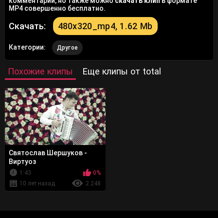
комментарий, но также можно
скачать клип
в формате
MP4 совершенно бесплатно.
Скачать:
480x320_mp4, 1.62 Mb
Категории:
Другое
Похожие клипы
Еще клипы от total
Святослав Шершуков -
Виртуоз
1:43
0%
10 лет назад
2 248