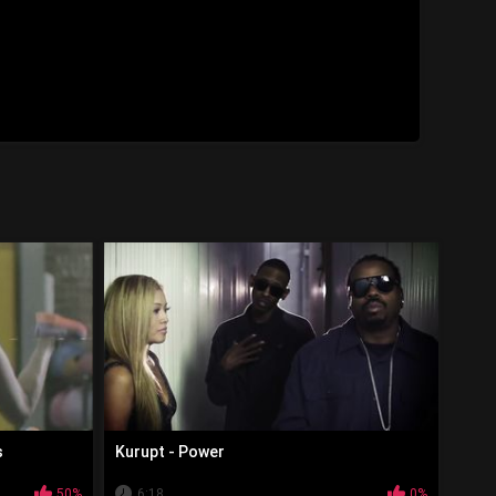
s
Kurupt - Power
50%
6:18
0%