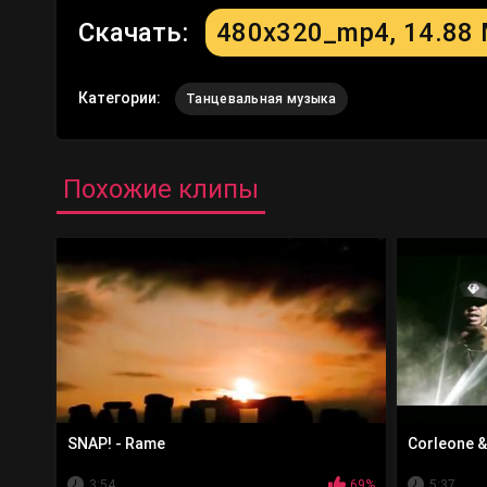
Скачать:
480x320_mp4, 14.88
Категории:
Танцевальная музыка
Похожие клипы
SNAP! - Rame
Corleone &
3:54
69%
5:37