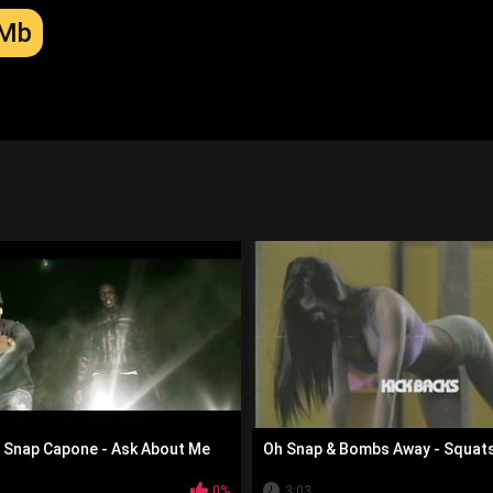
 Mb
 Snap Capone - Ask About Me
Oh Snap & Bombs Away - Squat
0%
3:03