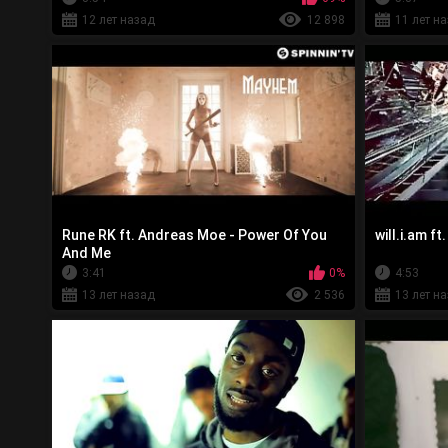
12 лет назад
12 898
11 лет н
Rune RK ft. Andreas Moe - Power Of You
will.i.am f
And Me
3:41
0%
4:53
13 лет назад
2 536
13 лет н