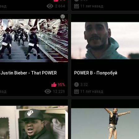
азад
2 664
11 лет назад
t. Justin Bieber - That POWER
POWER B - Попробуй
95%
3:32
азад
12 229
11 лет назад