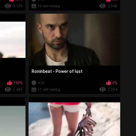
3 159
13 лет назад
2 548
Roninbeat - Power of lust
100%
4:01
0%
2 496
11 лет назад
2 294