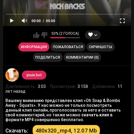
00:00
00:00
50% (2 ГОЛОСА)
ИНФОРМАЦИЯ
ПОЖАЛОВАТЬСЯ
СКРИНШОТЫ
ПОДЕЛИТЬСЯ
КОММЕНТАРИИ (0)
youix.bot
Длительность:
3:03
Просмотров:
3 158
Добавлено:
11
лет назад
Вашему вниманию представлен клип «Oh Snap & Bombs
Away - Squats». У нас можно не только посмотреть
данный клип онлайн, проголосовать за него и оставить
свой комментарий, но также можно
скачать клип
в
формате MP4 совершенно бесплатно.
Скачать:
480x320_mp4, 12.07 Mb