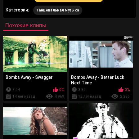
Категории:
Танцевальная музыка
Похожие клипы
Bombs Away - Swagger
Bombs Away - Better Luck
Next Time
3:54
0%
3:35
0%
14 лет назад
4 969
12 лет назад
2 326