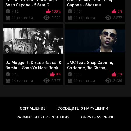
Snap Capone - 5 Star G
Capone - Shottas
4:12
100%
3:43
0%
11 лет назад
2 290
11 лет назад
2 277
DJ Muggs ft. Dizzee Rascal &
JMC feat. Snap Capone,
Bambu - Snap Ya Neck Back
Corleone, Big Chess,
A.M.Sniper, Ramsey, Msleep -
3:40
0%
5:51
0%
Sturridge
14 лет назад
2 797
11 лет назад
2 486
СОГЛАШЕНИЕ
СООБЩИТЬ О НАРУШЕНИИ
РАЗМЕСТИТЬ ПРЕСС-РЕЛИЗ
ОБРАТНАЯ СВЯЗЬ