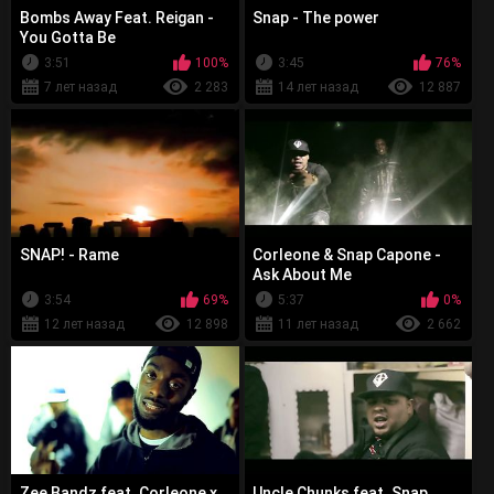
Bombs Away Feat. Reigan -
Snap - The power
You Gotta Be
3:51
100%
3:45
76%
7 лет назад
2 283
14 лет назад
12 887
SNAP! - Rame
Corleone & Snap Capone -
Ask About Me
3:54
69%
5:37
0%
12 лет назад
12 898
11 лет назад
2 662
Zee Bandz feat. Corleone x
Uncle Chunks feat. Snap