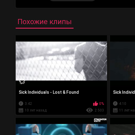
Похожие клипы
Sick Individuals - Lost & Found
Sick Indivi
3:42
0%
4:10
10 лет назад
2 503
11 лет н