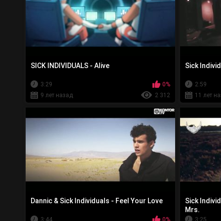
SICK INDIVIDUALS - Alive
Sick Indivi
3:29
0%
2:59
9 лет назад
2 312
11 лет н
Dannic & Sick Individuals - Feel Your Love
Sick Indivi
Mrs.
3:44
0%
3:25