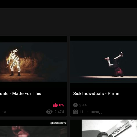
duals - Made For This
Sick Individuals - Prime
0%
2:44
азад
2 474
11 лет назад