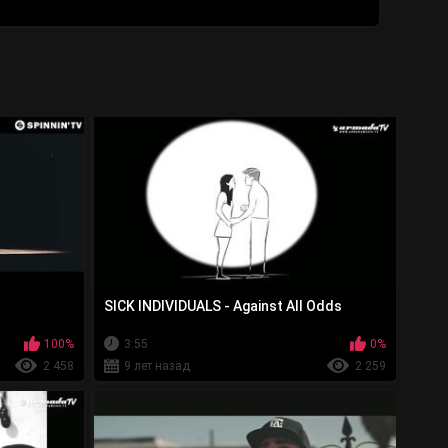
SICK INDIVIDUALS - Against All Odds
100%
3:55
0%
2 458
9 лет назад
2 259