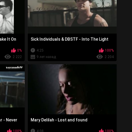
ake It On
Sick Individuals & DBSTF - Into The Light
0%
4:25
100%
2 222
9 лет назад
2 204
hr - Never
Mary Delilah - Lost and found
100%
4:08
100%