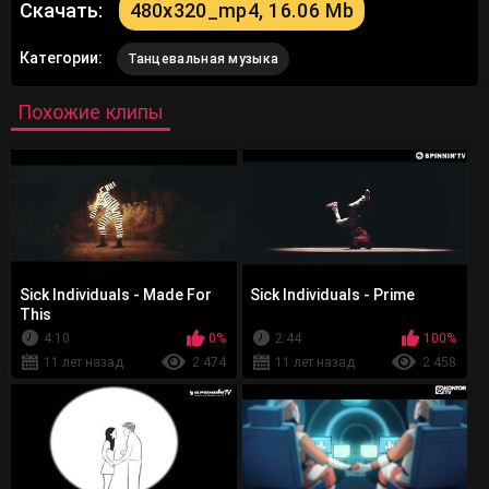
Скачать:
480x320_mp4, 16.06 Mb
Категории:
Танцевальная музыка
Похожие клипы
Sick Individuals - Made For
Sick Individuals - Prime
This
4:10
0%
2:44
100%
11 лет назад
2 474
11 лет назад
2 458