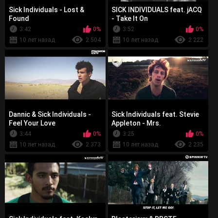
Sick Individuals - Lost &
SICK INDIVIDUALS feat. jACQ
Found
- Take It On
3:42
0%
3:52
0%
10 лет назад
2 504
10 лет назад
2 222
Dannic & Sick Individuals -
Sick Individuals feat. Stevie
Feel Your Love
Appleton - Mrs.
3:44
0%
3:25
0%
10 лет назад
2 373
10 лет назад
2 235