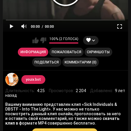
00:00
00:00
100% (2 ГОЛОСА)
ИНФОРМАЦИЯ
ПОЖАЛОВАТЬСЯ
СКРИНШОТЫ
ПОДЕЛИТЬСЯ
КОММЕНТАРИИ (0)
youix.bot
Длительность:
4:25
Просмотров:
2 204
Добавлено:
9 лет
назад
Вашему вниманию представлен клип «Sick Individuals &
DBSTF - Into The Light». У нас можно не только
посмотреть данный клип онлайн, проголосовать за него
и оставить свой комментарий, но также можно
скачать
клип
в формате MP4 совершенно бесплатно.