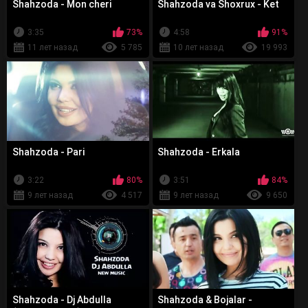
Shahzoda - Mon cheri
Shahzoda va Shoxrux - Ket
3:35
73%
4:58
91%
11 лет назад
5 785
10 лет назад
19 993
Shahzoda - Pari
Shahzoda - Erkala
3:22
80%
3:51
84%
9 лет назад
4 517
9 лет назад
9 650
Shahzoda - Dj Abdulla
Shahzoda & Bojalar -