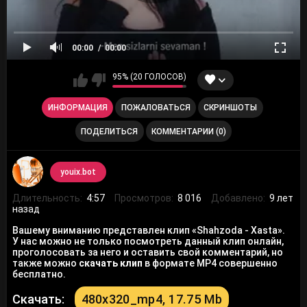
00:00
00:00
95% (20 ГОЛОСОВ)
ИНФОРМАЦИЯ
ПОЖАЛОВАТЬСЯ
СКРИНШОТЫ
ПОДЕЛИТЬСЯ
КОММЕНТАРИИ (0)
youix.bot
Длительность:
4:57
Просмотров:
8 016
Добавлено:
9 лет
назад
Вашему вниманию представлен клип «Shahzoda - Xasta».
У нас можно не только посмотреть данный клип онлайн,
проголосовать за него и оставить свой комментарий, но
также можно
скачать клип
в формате MP4 совершенно
бесплатно.
Скачать:
480x320_mp4, 17.75 Mb