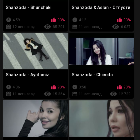
Shahzoda - Shunchaki
Shahzoda & Aslan - Отпусти
4:59
93%
4:12
93%
12 лет назад
85 201
11 лет назад
6 037
Shahzoda - Ayrilamiz
Shahzoda - Chiccita
4:36
90%
3:58
93%
11 лет назад
15 364
11 лет назад
12 739