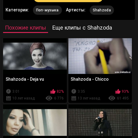
Категории:
Артисты:
Поп-музыка
Shahzoda
Похожие клипы
Еще клипы с Shahzoda
Shahzoda - Deja vu
Shahzoda - Chicco
3:01
82%
3:35
93%
10 лет назад
6 776
13 лет назад
61 495