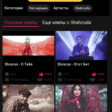
Категории:
Артисты:
Поп-музыка
Shahzoda
Похожие клипы
Еще клипы с Shahzoda
Shoxrux - О Тебе
Shoxrux - Этот Бит
4:53
100%
3:27
100%
10 лет назад
4 203
10 лет назад
4 280