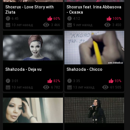
Shoxrux - Love Story with
Shoxrux feat. Irina Abbasova
Zlata
- Сказка
6:45
60%
4:12
100%
10 лет назад
3 466
9 лет назад
3 450
Shahzoda - Deja vu
Shahzoda - Chicco
3:01
82%
3:35
93%
10 лет назад
6 782
13 лет назад
61 505