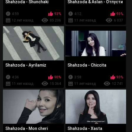
Shahzoda - Shunchaki
Shahzoda & Aslan - Отпусти
4:59
93%
4:12
93%
12 лет назад
85 206
11 лет назад
6 037
Shahzoda - Ayrilamiz
Shahzoda - Chiccita
4:36
90%
3:58
93%
11 лет назад
15 364
11 лет назад
12 741
Shahzoda - Mon cheri
Shahzoda - Xasta