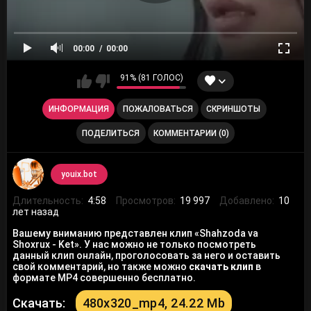
00:00
00:00
91% (81 ГОЛОС)
ИНФОРМАЦИЯ
ПОЖАЛОВАТЬСЯ
СКРИНШОТЫ
ПОДЕЛИТЬСЯ
КОММЕНТАРИИ (0)
youix.bot
Длительность:
4:58
Просмотров:
19 997
Добавлено:
10
лет назад
Вашему вниманию представлен клип «Shahzoda va
Shoxrux - Ket». У нас можно не только посмотреть
данный клип онлайн, проголосовать за него и оставить
свой комментарий, но также можно
скачать клип
в
формате MP4 совершенно бесплатно.
Скачать:
480x320_mp4, 24.22 Mb