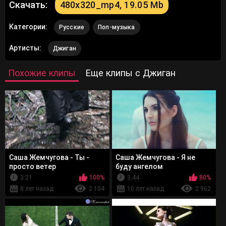
Скачать:
480x320_mp4, 19.05 Mb
Категории:
Русские
Поп-музыка
Артисты:
Джиган
Похожие клипы
Еще клипы с Джиган
Саша Жемчугова - Ты -
Саша Жемчугова - Я не
просто ветер
буду ангелом
3:21
100%
3:44
80%
8 лет назад
2 104
10 лет назад
2 962