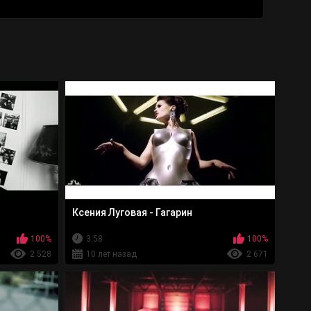
Ксения Луговая - Гагарин
100%
3:58
100%
2 528
10 лет назад
2 671