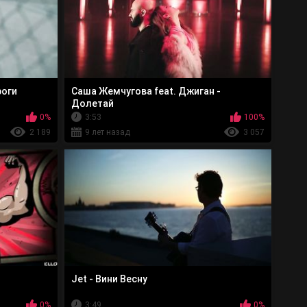
роги
Саша Жемчугова feat. Джиган -
Долетай
0%
3:53
100%
2 189
9 лет назад
3 057
Jet - Вини Весну
0%
3:49
0%