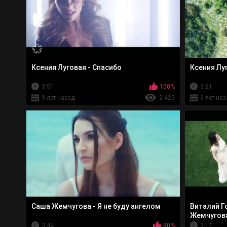
Ксения Луговая - Спасибо
Ксения Лу
3:51
100%
3:21
9 лет назад
2 423
9 лет на
Саша Жемчугова - Я не буду ангелом
Виталий Г
Жемчугова
футболу
3:44
80%
3:17