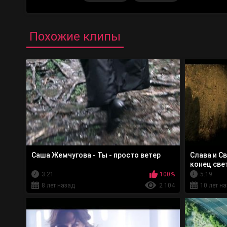
Похожие клипы
Саша Жемчугова - Ты - просто ветер
Слава и С
конец све
3:21
100%
5:19
8 лет назад
2 104
10 лет н