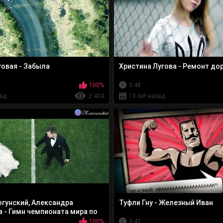
говая - Забыла
Христина Лугова - Ремонт до
100%
3:48
зад
2 424
10 лет назад
огунский, Александра
Туфли Гну - Железный Иван
 - Гимн чемпионата мира по
100%
3:42