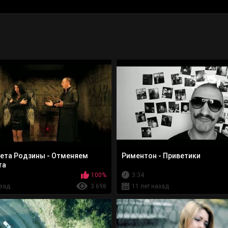
вета Родзины - Отменяем
Риментон - Приветики
та
100%
3:34
азад
3 698
11 лет назад