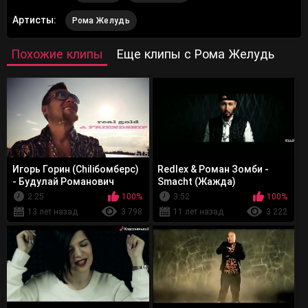
Артисты:
Рома Желудь
Похожие клипы
Еще клипы с Рома Желудь
Игорь Горин (Сhiliбомберс)
Redlex & Роман Зомби -
- Будулай Романович
Smacht (Жажда)
2:25
100%
3:52
100%
13 лет назад
3 798
11 лет назад
3 222