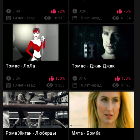
3:40
92%
3:26
75%
14 лет назад
10 913
15 лет назад
6 134
Томас - ЛоЛа
Томас - Джин Джак
3:06
100%
3:16
100%
10 лет назад
3 306
10 лет назад
3 190
Рома Жиган - Люберцы
Мята - Бомба