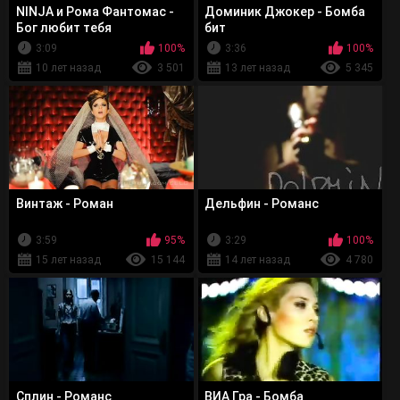
NINJA и Рома Фантомас -
Доминик Джокер - Бомба
Бог любит тебя
бит
3:09
100%
3:36
100%
10 лет назад
3 501
13 лет назад
5 345
Винтаж - Роман
Дельфин - Романс
3:59
95%
3:29
100%
15 лет назад
15 144
14 лет назад
4 780
Сплин - Романс
ВИА Гра - Бомба