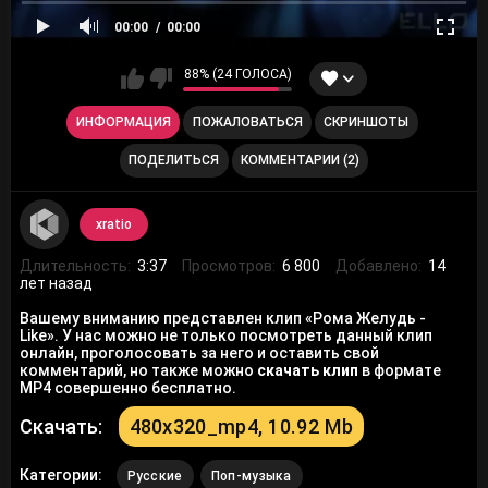
00:00
00:00
88% (24 ГОЛОСА)
ИНФОРМАЦИЯ
ПОЖАЛОВАТЬСЯ
СКРИНШОТЫ
ПОДЕЛИТЬСЯ
КОММЕНТАРИИ (2)
xratio
Длительность:
3:37
Просмотров:
6 800
Добавлено:
14
лет назад
Вашему вниманию представлен клип «Рома Желудь -
Like». У нас можно не только посмотреть данный клип
онлайн, проголосовать за него и оставить свой
комментарий, но также можно
скачать клип
в формате
MP4 совершенно бесплатно.
Скачать:
480x320_mp4, 10.92 Mb
Категории:
Русские
Поп-музыка