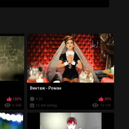
Винтаж - Роман
100%
3:59
95%
5 345
15 лет назад
15 141