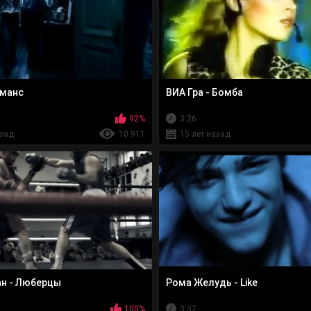
оманс
ВИА Гра - Бомба
92%
3:26
азад
10 911
15 лет назад
н - Люберцы
Рома Желудь - Like
100%
3:37