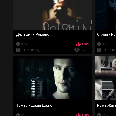
Дельфин - Романс
Сплин - Р
3:29
100%
3:40
14 лет назад
4 780
14 лет н
Томас - Джин Джак
Рома Жига
3:16
100%
3:07