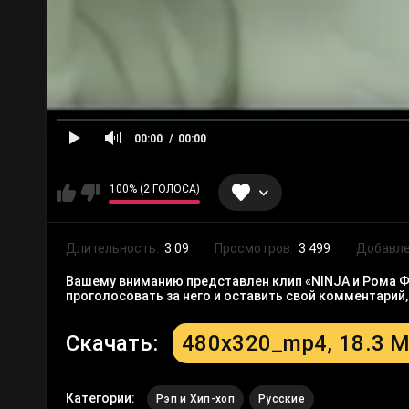
00:00
00:00
100% (2 ГОЛОСА)
Длительность:
3:09
Просмотров:
3 499
Добавле
Вашему вниманию представлен клип «NINJA и Рома Фа
проголосовать за него и оставить свой комментарий
Скачать:
480x320_mp4, 18.3 
Категории:
Рэп и Хип-хоп
Русские