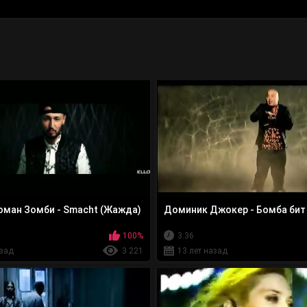
Роман Зомби - Smacht (Жажда)
Доминик Джокер - Бомба бит
100%
3:36
азад
3 221
13 лет назад