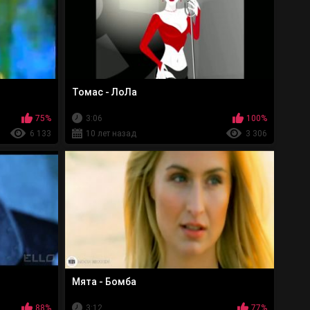
Томас - ЛоЛа
75%
3:06
100%
6 133
10 лет назад
3 306
Мята - Бомба
88%
3:12
77%