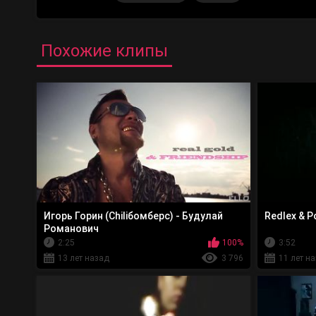
Похожие клипы
Игорь Горин (Сhiliбомберс) - Будулай
Redlex & 
Романович
2:25
100%
3:52
13 лет назад
3 796
11 лет н