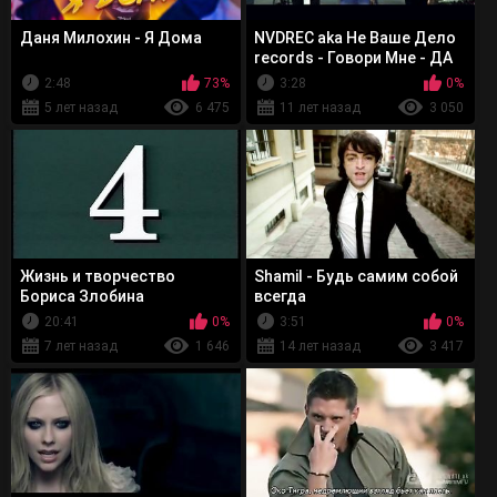
Даня Милохин - Я Дома
NVDREC aka Не Ваше Дело
records - Говори Мне - ДА
2:48
73%
3:28
0%
5 лет назад
6 475
11 лет назад
3 050
Жизнь и творчество
Shamil - Будь самим собой
Бориса Злобина
всегда
20:41
0%
3:51
0%
7 лет назад
1 646
14 лет назад
3 417