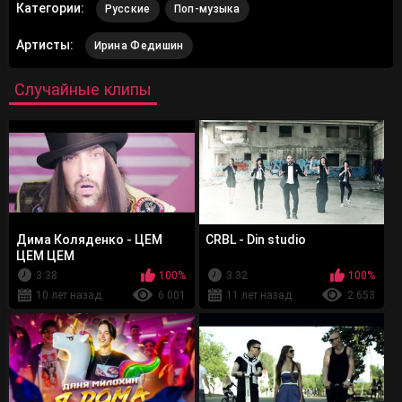
Категории:
Русские
Поп-музыка
Артисты:
Ирина Федишин
Случайные клипы
Дима Коляденко - ЦЕМ
CRBL - Din studio
ЦЕМ ЦЕМ
3:38
100%
3:32
100%
10 лет назад
6 001
11 лет назад
2 653