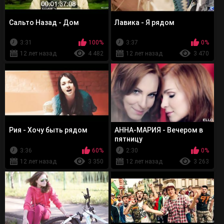
Сальто Назад - Дом
Лавика - Я рядом
3:31
100%
3:37
0%
12 лет назад
4 482
12 лет назад
3 470
Рия - Хочу быть рядом
АННА-МАРИЯ - Вечером в
пятницу
3:36
60%
2:30
0%
12 лет назад
3 350
12 лет назад
3 263