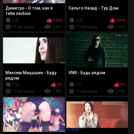
Димитро - О том, как я
Сальто Назад - Тур Дом
тебя люблю
3:35
100%
2:28
100%
12 лет назад
3 057
11 лет назад
3 036
Максим Мацышин - Буду
VNR - Будь рядом
рядом
3:24
0%
2:11
0%
11 лет назад
2 862
11 лет назад
2 700