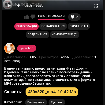
00:00
00:00
100% (10 ГОЛОСОВ)
ИНФОРМАЦИЯ
ПОЖАЛОВАТЬСЯ
СКРИНШОТЫ
ПОДЕЛИТЬСЯ
КОММЕНТАРИИ (0)
youix.bot
Длительность:
4:05
Просмотров:
4 956
Добавлено:
13
лет назад
Вашему вниманию представлен клип «Иван Дорн -
Идолом». У нас можно не только посмотреть данный
клип онлайн, проголосовать за него и оставить свой
комментарий, но также можно
скачать клип
в формате
MP4 совершенно бесплатно.
Скачать:
480x320_mp4, 10.42 Mb
Категории:
Поп-музыка
Русские