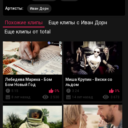
Артисты:
Иван Дорн
Похожие клипы
Еще клипы с Иван Дорн
Еще клипы от total
Лебедева Марина - Бом
Миша Крупин - Виски со
Бом Новый Год
льдом
5:15
0%
3:24
0%
8 лет назад
2 530
14 лет назад
3 673