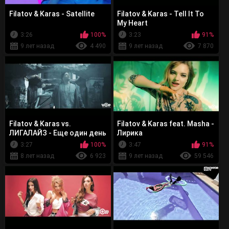
Filatov & Karas - Satellite
Filatov & Karas - Tell It To
My Heart
3:26
100%
3:23
91%
9 лет назад
4 490
9 лет назад
7 870
Filatov & Karas vs.
Filatov & Karas feat. Masha -
ЛИГАЛАЙЗ - Еще один день
Лирика
3:27
100%
3:47
91%
8 лет назад
6 923
9 лет назад
59 546