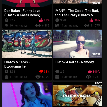
Dan Balan - Funny Love
IMANY - The Good, The Bad,
(Filatov & Karas Remix)
and The Crazy (Filatov &
Karas Remix)
3:17
84%
3:28
96%
10 лет назад
6 889
11 лет назад
11 575
Filatov & Karas -
Filatov & Karas - Remedy
Dizcosmasher
3:31
33%
2:51
100%
11 лет назад
5 129
11 лет назад
4 257