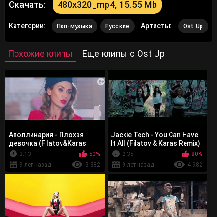
Скачать:
480x320_mp4, 15.55 Mb
Категории:
Артисты:
Поп-музыка
Русские
Ost Up
Похожие клипы
Еще клипы с Ost Up
Аполлинария - Плохая
Jackie Tech - You Can Have
девочка (Filatov&Karas
It All (Filatov & Karas Remix)
remix)
3:13
50%
2:35
80%
9 лет назад
3 382
9 лет назад
4 982