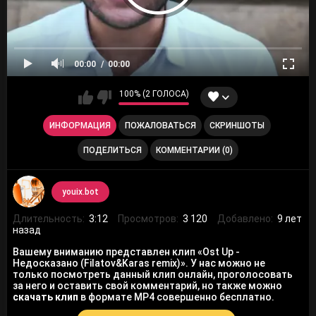
00:00
00:00
100% (2 ГОЛОСА)
ИНФОРМАЦИЯ
ПОЖАЛОВАТЬСЯ
СКРИНШОТЫ
ПОДЕЛИТЬСЯ
КОММЕНТАРИИ (0)
youix.bot
Длительность:
3:12
Просмотров:
3 120
Добавлено:
9 лет
назад
Вашему вниманию представлен клип «Ost Up -
Недосказано (Filatov&Karas remix)». У нас можно не
только посмотреть данный клип онлайн, проголосовать
за него и оставить свой комментарий, но также можно
скачать клип
в формате MP4 совершенно бесплатно.