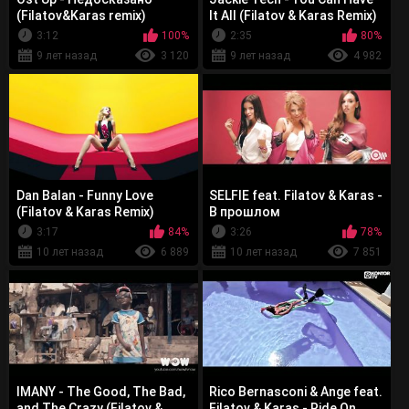
(Filatov&Karas remix)
It All (Filatov & Karas Remix)
3:12
100%
2:35
80%
9 лет назад
3 120
9 лет назад
4 982
Dan Balan - Funny Love
SELFIE feat. Filatov & Karas -
(Filatov & Karas Remix)
В прошлом
3:17
84%
3:26
78%
10 лет назад
6 889
10 лет назад
7 851
IMANY - The Good, The Bad,
Rico Bernasconi & Ange feat.
and The Crazy (Filatov &
Filatov & Karas - Ride On