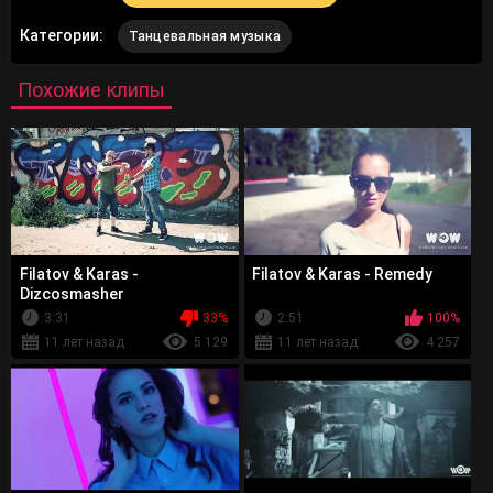
Категории:
Танцевальная музыка
Похожие клипы
Filatov & Karas -
Filatov & Karas - Remedy
Dizcosmasher
3:31
33%
2:51
100%
11 лет назад
5 129
11 лет назад
4 257