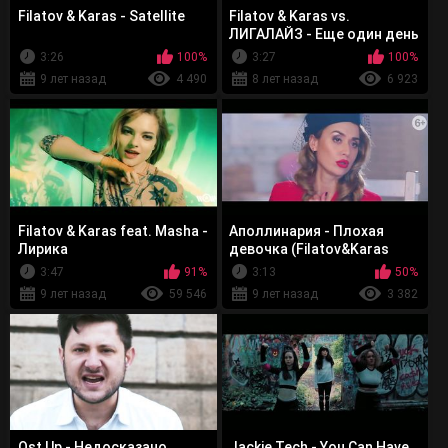
Filatov & Karas - Satellite
Filatov & Karas vs.
ЛИГАЛАЙЗ - Еще один день
3:26
100%
3:27
100%
9 лет назад
4 490
8 лет назад
6 923
Filatov & Karas feat. Masha -
Аполлинария - Плохая
Лирика
девочка (Filatov&Karas
remix)
3:47
91%
3:13
50%
9 лет назад
59 546
9 лет назад
3 382
Ost Up - Недосказано
Jackie Tech - You Can Have