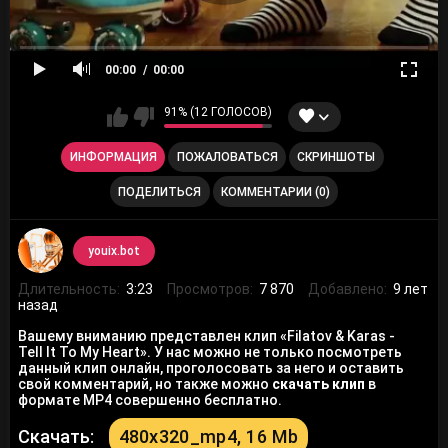
00:00
00:00
91% (12 ГОЛОСОВ)
ИНФОРМАЦИЯ
ПОЖАЛОВАТЬСЯ
СКРИНШОТЫ
ПОДЕЛИТЬСЯ
КОММЕНТАРИИ (0)
youix.bot
Длительность:
3:23
Просмотров:
7 870
Добавлено:
9 лет
назад
Вашему вниманию представлен клип «Filatov & Karas -
Tell It To My Heart». У нас можно не только посмотреть
данный клип онлайн, проголосовать за него и оставить
свой комментарий, но также можно
скачать клип
в
формате MP4 совершенно бесплатно.
Скачать:
480x320_mp4, 16 Mb