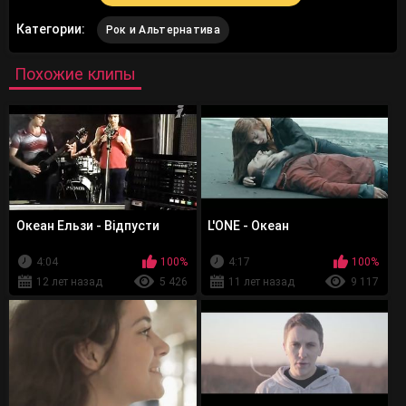
Категории:
Рок и Альтернатива
Похожие клипы
Океан Ельзи - Відпусти
L'ONE - Океан
4:04
100%
4:17
100%
12 лет назад
5 426
11 лет назад
9 117