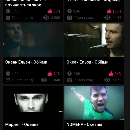
починається знов
5:45
50%
2:46
100%
10 лет назад
3 500
14 лет назад
4 199
Океан Ельзи - Обiйми
Океан Ельзи - Обійми
4:00
94%
4:00
94%
13 лет назад
11 040
12 лет назад
7 672
Марлен - Океаны
NOMERA - Океаны