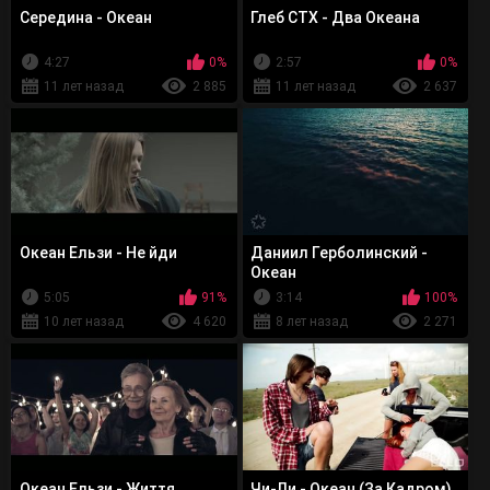
Середина - Океан
Глеб СТХ - Два Океана
4:27
0%
2:57
0%
11 лет назад
2 885
11 лет назад
2 637
Океан Ельзи - Не йди
Даниил Герболинский -
Океан
5:05
91%
3:14
100%
10 лет назад
4 620
8 лет назад
2 271
Океан Ельзи - Життя
Чи-Ли - Океан (За Кадром)