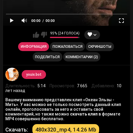
00:00
00:00
95% (24 ГОЛОСА)
ИНФОРМАЦИЯ
ПОЖАЛОВАТЬСЯ
СКРИНШОТЫ
ПОДЕЛИТЬСЯ
КОММЕНТАРИИ (2)
youix.bot
Длительность:
5:14
Просмотров:
7 665
Добавлено:
10
лет назад
Вашему вниманию представлен клип «Океан Эльзы -
Мить». У нас можно не только посмотреть данный клип
онлайн, проголосовать за него и оставить свой
комментарий, но также можно
скачать клип
в формате
MP4 совершенно бесплатно.
Скачать:
480x320_mp4, 14.26 Mb