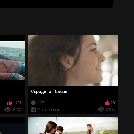
Середина - Океан
100%
4:27
0%
9 121
11 лет назад
2 886