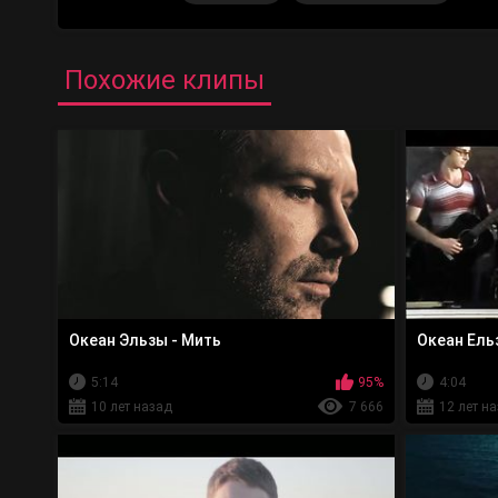
Похожие клипы
Океан Эльзы - Мить
Океан Ельз
5:14
95%
4:04
10 лет назад
7 666
12 лет н