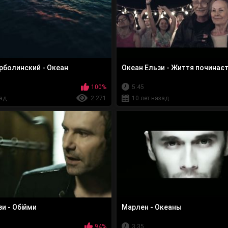
рболинский - Океан
Океан Ельзи - Життя починає
100%
5:45
зад
2 271
10 лет назад
и - Обійми
Марлен - Океаны
94%
3:35