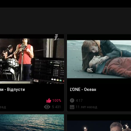
и - Відпусти
L'ONE - Океан
100%
4:17
азад
5 431
11 лет назад