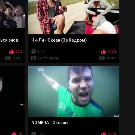
ться знов
Чи-Ли - Океан (За Кадром)
50%
2:46
100%
3 501
14 лет назад
4 200
NOMERA - Океаны
0%
3:16
100%