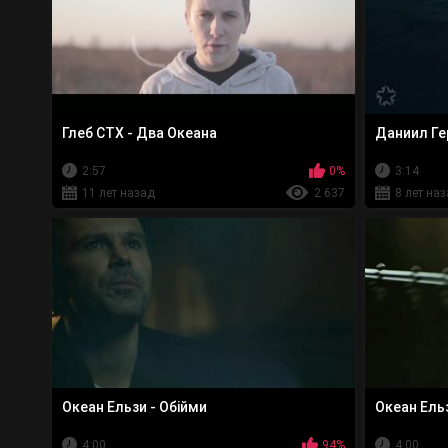
Глеб СТХ - Два Океана
Даниил Ге
2:57
0%
3:14
11 лет назад
2 637
8 лет на
Океан Ельзи - Обiйми
Океан Ельз
4:00
94%
4:00