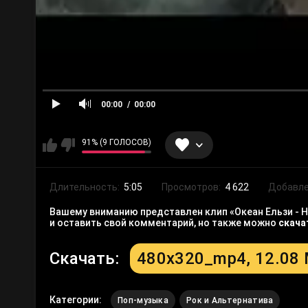
00:00
00:00
91% (9 ГОЛОСОВ)
Длительность:
5:05
Просмотров:
4 622
Добавле
Вашему вниманию представлен клип «Океан Ельзи - Не
и оставить свой комментарий, но также можно
скача
Скачать:
480x320_mp4, 12.08
Категории:
Поп-музыка
Рок и Альтернатива