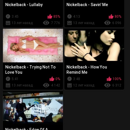
Nickelback - Lullaby
Nickelback - Savin' Me
3:45
85%
4:13
80%
13 лет назад
7 776
13 лет назад
6 096
Nickelback - Trying Not To
Nickelback - How You
Love You
Remind Me
5:41
0%
3:48
100%
13 лет назад
4 142
12 лет назад
6 312
Nickelback - Edge Of A