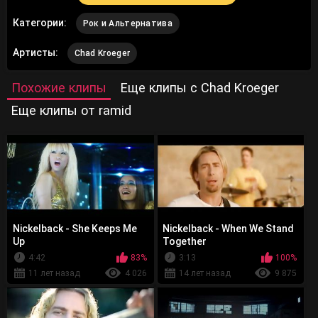
Категории:
Рок и Альтернатива
Артисты:
Chad Kroeger
Похожие клипы
Еще клипы с Chad Kroeger
Еще клипы от ramid
Nickelback - She Keeps Me
Nickelback - When We Stand
Up
Together
4:42
83%
3:13
100%
11 лет назад
4 026
14 лет назад
9 875