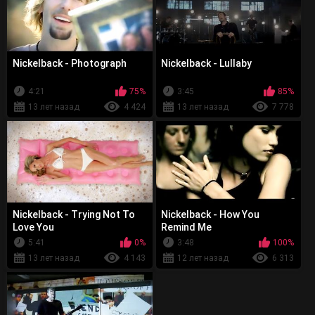
Nickelback - Photograph
Nickelback - Lullaby
4:21
75%
3:45
85%
13 лет назад
4 424
13 лет назад
7 778
Nickelback - Trying Not To
Nickelback - How You
Love You
Remind Me
5:41
0%
3:48
100%
13 лет назад
4 143
12 лет назад
6 313