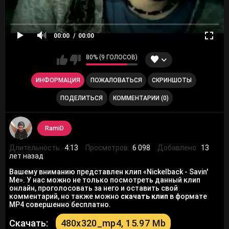
00:00
00:00
80% (9 ГОЛОСОВ)
ИНФОРМАЦИЯ
ПОЖАЛОВАТЬСЯ
СКРИНШОТЫ
ПОДЕЛИТЬСЯ
КОММЕНТАРИИ (0)
RamiD
Длительность:
4:13
Просмотров:
6 098
Добавлено:
13
лет назад
Вашему вниманию представлен клип «Nickelback - Savin'
Me». У нас можно не только посмотреть данный клип
онлайн, проголосовать за него и оставить свой
комментарий, но также можно
скачать клип
в формате
MP4 совершенно бесплатно.
Скачать:
480x320_mp4, 15.97 Mb