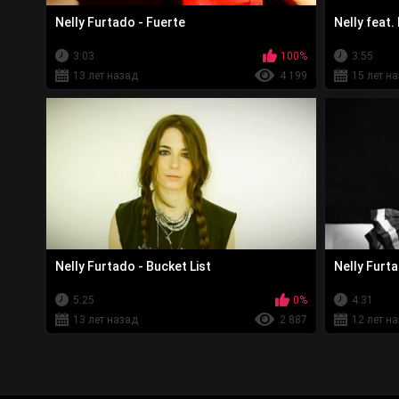
Nelly Furtado - Fuerte
Nelly feat.
3:03
100%
3:55
13 лет назад
4 199
15 лет н
Nelly Furtado - Bucket List
Nelly Furta
5:25
0%
4:31
13 лет назад
2 887
12 лет н