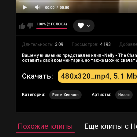
00:00
00:00
100% (2 ГОЛОСА)
Длительность:
3:09
Просмотров:
4 193
Добавле
Вашему вниманию представлен клип «Nelly - The Cham
оставить свой комментарий, но также можно
скачат
Скачать:
480x320_mp4, 5.1 M
Категории:
Артисты:
Рэп и Хип-хоп
Нелли
Похожие клипы
Еще клипы с Н