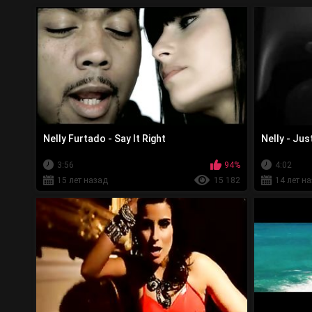
Nelly Furtado - Say It Right
Nelly - Ju
3:56
94%
4:02
15 лет назад
15 182
14 лет н