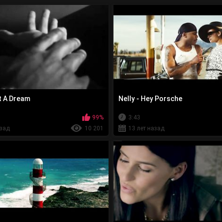
st A Dream
Nelly - Hey Porsche
99%
3:43
азад
10 201
13 лет назад