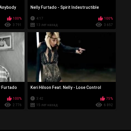
s Anybody
Nelly Furtado - Spirit Indestructible
100%
4:17
100%
3 791
13 лет назад
3 657
ly Furtado
Keri Hilson Feat. Nelly - Lose Control
100%
3:42
75%
2 776
15 лет назад
6 892