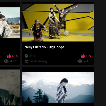
Nelly Furtado - Big Hoops
66%
3:53
65%
4 270
14 лет назад
4 473