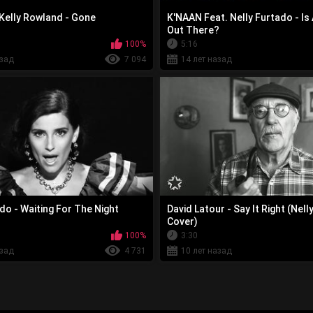
 Kelly Rowland - Gone
K'NAAN Feat. Nelly Furtado - I
Out There?
100%
5:16
азад
7 094
14 лет назад
do - Waiting For The Night
David Latour - Say It Right (Nel
Cover)
100%
3:30
азад
4 731
10 лет назад