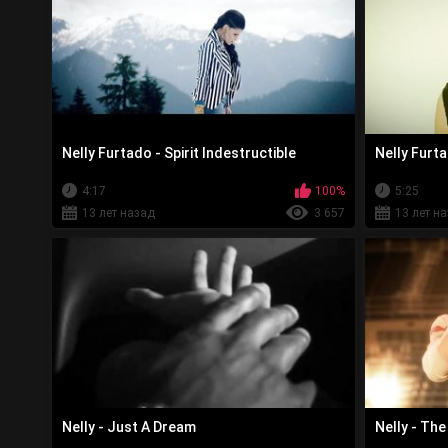
Nelly Furtado - Spirit Indestructible
Nelly Furta
4:17
100%
5:25
13 лет назад
3 657
13 лет н
Nelly - Just A Dream
Nelly - Th