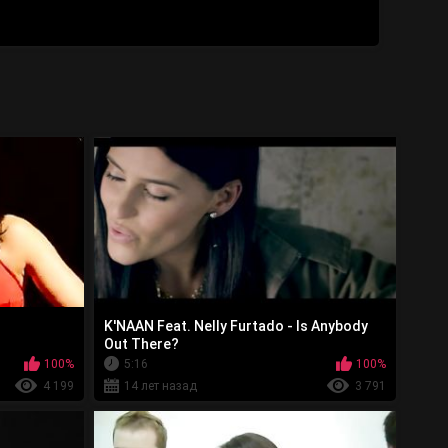
K'NAAN Feat. Nelly Furtado - Is Anybody
Out There?
100%
5:16
100%
4 199
14 лет назад
3 791