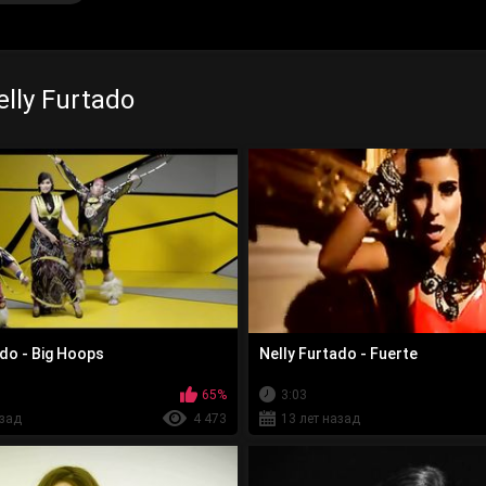
lly Furtado
ado - Big Hoops
Nelly Furtado - Fuerte
65%
3:03
азад
4 473
13 лет назад