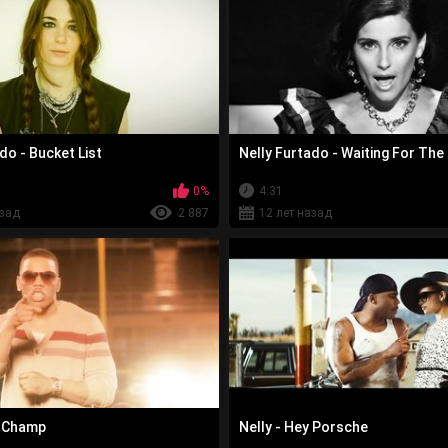
do - Bucket List
Nelly Furtado - Waiting For The
0%
4:31
азад
2 887
12 лет назад
e Champ
Nelly - Hey Porsche