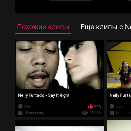
Похожие клипы
Еще клипы с Ne
Nelly Furtado - Say It Right
Nelly Furt
3:56
94%
3:53
15 лет назад
15 183
14 лет н