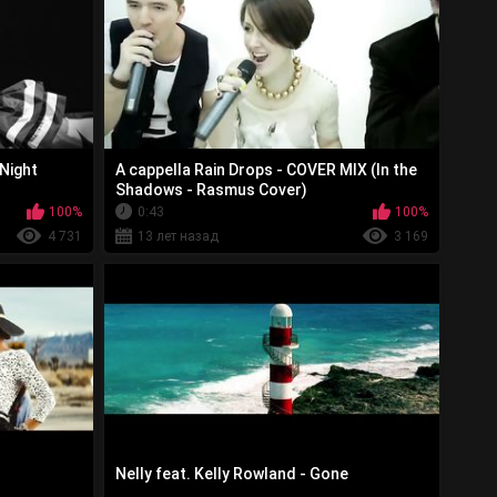
 Night
A cappella Rain Drops - COVER MIX (In the
Shadows - Rasmus Cover)
100%
0:43
100%
4 731
13 лет назад
3 169
Nelly feat. Kelly Rowland - Gone