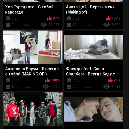
Хор Турецкого - С тобой
Анита Цой - Береги меня
навсегда
(Making of)
3:35
97%
3:02
100%
9 лет назад
11 973
12 лет назад
3 624
Анжелика Варум - Я всегда
Френды feat. Саша
с тобой (MAKING OF!)
Спилберг - Всегда буду с
тобой
3:33
100%
4:03
96%
12 лет назад
4 292
9 лет назад
7 485