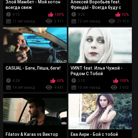
Злой Мамбет - Мой хотон
Алексей Воробьёв feat.
всегда свеж
ФрендЫ - Всегда буду с
тобой
4:10
100%
4:26
92%
11 лет назад
5 911
12 лет назад
21 913
CASUAL - Беги, Лёша, беги!
VИNT feat. Илья Чужой -
Рядом С Тобой
4:28
60%
3:10
100%
14 лет назад
4 881
10 лет назад
3 932
Filatov & Karas vs Виктор
Ева Анри - Бой с тобой