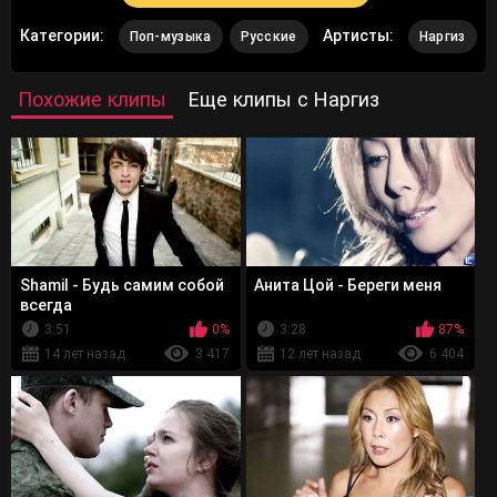
Категории:
Артисты:
Поп-музыка
Русские
Наргиз
Похожие клипы
Еще клипы с Наргиз
Shamil - Будь самим собой
Анита Цой - Береги меня
всегда
3:51
0%
3:28
87%
14 лет назад
3 417
12 лет назад
6 404