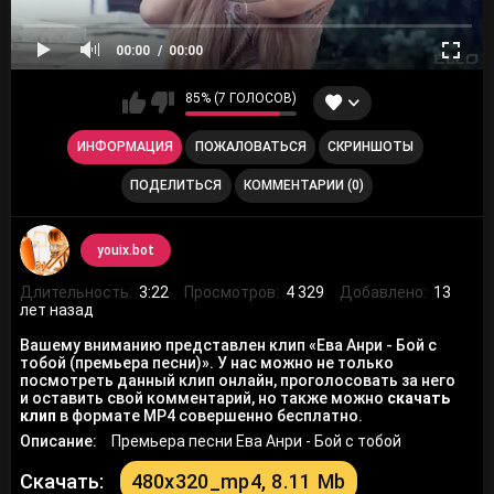
00:00
00:00
85% (7 ГОЛОСОВ)
ИНФОРМАЦИЯ
ПОЖАЛОВАТЬСЯ
СКРИНШОТЫ
ПОДЕЛИТЬСЯ
КОММЕНТАРИИ (0)
youix.bot
Длительность:
3:22
Просмотров:
4 329
Добавлено:
13
лет назад
Вашему вниманию представлен клип «Ева Анри - Бой с
тобой (премьера песни)». У нас можно не только
посмотреть данный клип онлайн, проголосовать за него
и оставить свой комментарий, но также можно
скачать
клип
в формате MP4 совершенно бесплатно.
Описание:
Премьера песни Ева Анри - Бой с тобой
Скачать:
480x320_mp4, 8.11 Mb