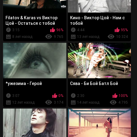
Filatov & Karas vs Виктор
Кино - Виктор Цой - Нам с
Цой - Остаться с тобой
тобой
3:15
96%
4:44
95%
8 лет назад
9 765
13 лет назад
10 324
*ужезима - Герой
Сява - Би Бой Батл Бой
3:07
0%
2:30
100%
12 лет назад
3 174
14 лет назад
4 795