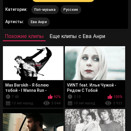
Категории:
Поп-музыка
Русские
Артисты:
Ева Анри
Похожие клипы
Еще клипы с Ева Анри
Max Barskih - Я болею
VИNT feat. Илья Чужой -
тобой - I Wanna Run -
Рядом С Тобой
Премьера песни
7:48
92%
3:10
100%
13 лет назад
5 044
10 лет назад
3 933