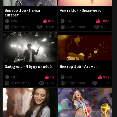
Виктор Цой - Пачка
Анита Цой - Зима-лето
сигарет
4:24
87%
3:46
100%
12 лет назад
15 635
14 лет назад
5 221
Зайдулла - Я буду с тобой
Виктор Цой - Атаман
4:03
0%
4:40
95%
13 лет назад
3 006
13 лет назад
11 983