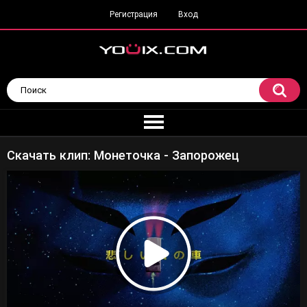
Регистрация
Вход
Скачать клип: Монеточка - Запорожец